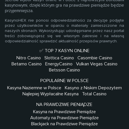
kasynowymi, dzięki którym gra na prawdziwe pieniądze będzie
przyjemniejsza.
KasynoHEX nie ponosi odpowiedzialności za decyzje podjęte
przez użytkowników w oparciu o materiały zamieszczone na
naszych stronach. Wykorzystując udostępniane przez nasz portal
treści zobowiązujesz się we własnym zakresie i na własną
odpowiedzialność sprawdzić aktualność przepisów prawnych.
✅ TOP 7 KASYN ONLINE
Nitro Casino
Slottica Casino
Casombie Casino
Betamo Casino
EnergyCasino
Vulkan Vegas Casino
Betsson Casino
POPULARNE W POLSCE
Kasyna Naziemne w Polsce
Kasyno z Niskim Depozytem
Najlepiej Wypłacalne Kasyna
Total Casino
NA PRAWDZIWE PIENIĄDZE
Kasyna na Prawdziwe Pieniądze
Automaty na Prawdziwe Pieniądze
Blackjack na Prawdziwe Pieniądze