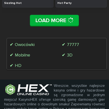
Sizzling Hot
Hot Party
LOAD MORE
Owocówki
77777
Mobilne
3D
HD
Wreszcie, wszystkie najlepsze
kasyna online i gry hazardowe
są zgromadzone w jednym
miejscu! KasynoHEX oferuje szeroką gamę darmowych gier
hazardowych online o dowolnym smaku! Zapewniamy również
szeroki wybór kasyn online w Polsce z najnowszymi bonusami