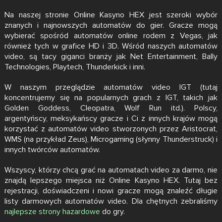
Na naszej stronie Online Kasyno HEX jest szeroki wybór
znanych i najnowszych automatów do gier. Gracze mogą
wybierać spośród automatów online rodem z Vegas, jak
również tych w grafice HD i 3D. Wśród naszych automatów
video, są tacy giganci branży jak Net Entertainment, Bally
Technologies, Playtech, Thunderkick i inni.
W naszym przeglądzie automatów video IGT (tutaj
koncentrujemy się na popularnych grach z IGT, takich jak
Golden Goddess, Cleopatra, Wolf Run itd.). Polscy,
argentyńscy, meksykańscy gracze i Ci z innych krajów mogą
korzystać z automatów video stworzonych przez Aristocrat,
WMS (na przykład Zeus), Microgaming (słynny Thunderstruck) i
innych twórców automatów.
Wszyscy, którzy chcą grać na automatach video za darmo, nie
znajdą lepszego miejsca niż Online Kasyno HEX. Tutaj bez
rejestracji, doświadczeni i nowi gracze mogą znaleźć długie
listy darmowych automatów video. Dla chętnych zebraliśmy
najlepsze strony hazardowe
do gry.