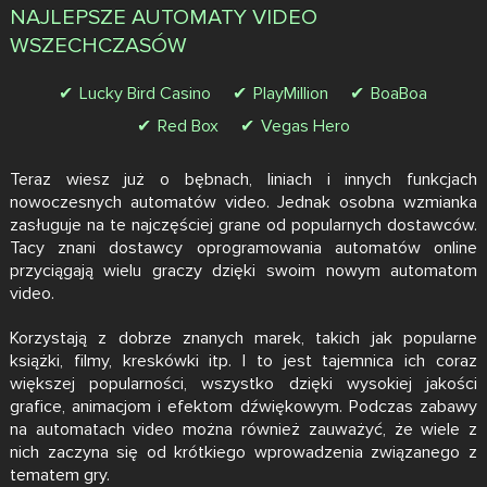
NAJLEPSZE AUTOMATY VIDEO
WSZECHCZASÓW
Lucky Bird Casino
PlayMillion
BoaBoa
Red Box
Vegas Hero
Teraz wiesz już o bębnach, liniach i innych funkcjach
nowoczesnych automatów video. Jednak osobna wzmianka
zasługuje na te najczęściej grane od popularnych dostawców.
Tacy znani dostawcy oprogramowania automatów online
przyciągają wielu graczy dzięki swoim nowym automatom
video.
Korzystają z dobrze znanych marek, takich jak popularne
książki, filmy, kreskówki itp. I to jest tajemnica ich coraz
większej popularności, wszystko dzięki wysokiej jakości
grafice, animacjom i efektom dźwiękowym. Podczas zabawy
na automatach video można również zauważyć, że wiele z
nich zaczyna się od krótkiego wprowadzenia związanego z
tematem gry.