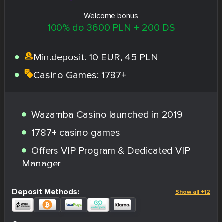
Welcome bonus
100% do 3600 PLN + 200 DS
Min.deposit:
10 EUR, 45 PLN
Casino Games:
1787+
Wazamba Casino launched in 2019
1787+ casino games
Offers VIP Program & Dedicated VIP
Manager
Deposit Methods:
Show all +12