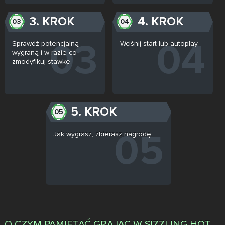
3. KROK
4. KROK
Sprawdź potencjalną
Wciśnij start lub autoplay.
wygraną i w razie co
zmodyfikuj stawkę.
5. KROK
Jak wygrasz, zbierasz nagrodę.
O CZYM PAMIĘTAĆ GRAJĄC W SIZZLING HOT