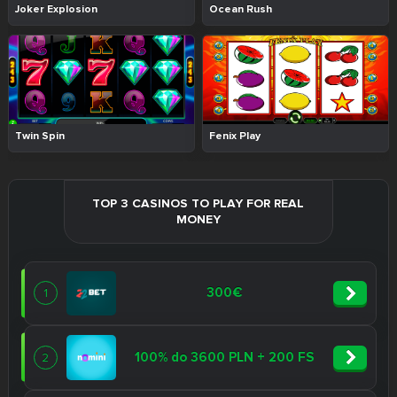
Joker Explosion
Ocean Rush
Twin Spin
Fenix Play
TOP 3 CASINOS TO PLAY FOR REAL
MONEY
300€
1
100% do 3600 PLN + 200 FS
2