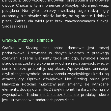
bandyta. Z tego względu motywem przewodnim są głównie
owoce. Chodzi w tym momencie o klasykę, która jest wciąż
pożądana. Nie tylko seniorzy uwielbiają tego rodzaju gry
automaty, ale również młodzi ludzie, bo są proste i dobrze
płacą. Zaletą dla wielu jest brak zaawansowanych funkcji.
Siadasz i grasz.
Grafika, muzyka i animacje
Grafika w Sizzling Hot online darmowe jest raczej
podstawowa. Utrzymana w danych kolorach, z przewagą
czerwieni i czerni. Elementy takie jak: logo, symbole i panel
sterowania, zostały wykonane w odmiennych barwach, więc w
sumie dobrze prezentuje się ekran. Wprowadzone animacje,
czyli płonące symbole po utworzeniu zwycięskiego układu, są
atrakcją gry. Oprawa dźwiękowa Hot Sizzling online jest
klasyczna. Podkład muzyczny jest zmienny, ale rytmiczne
elementy, dodają dynamiki. Dźwięki monet, fanfary, informują o
zwycięstwie.
Trudno mieć zastrzeżenia do produkcji
, skoro
jest utrzymana w standardach przeszłości.