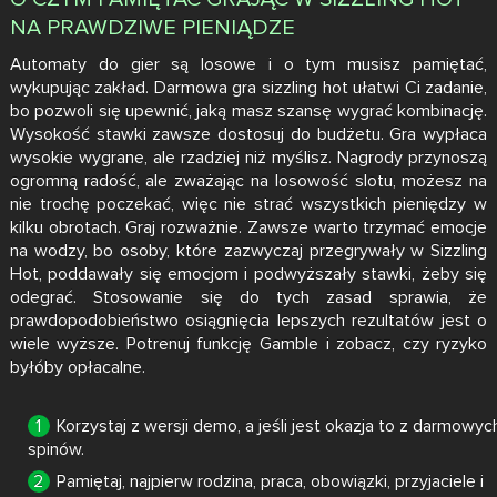
NA PRAWDZIWE PIENIĄDZE
Automaty do gier są losowe i o tym musisz pamiętać,
wykupując zakład. Darmowa gra sizzling hot ułatwi Ci zadanie,
bo pozwoli się upewnić, jaką masz szansę wygrać kombinację.
Wysokość stawki zawsze dostosuj do budżetu. Gra wypłaca
wysokie wygrane, ale rzadziej niż myślisz. Nagrody przynoszą
ogromną radość, ale zważając na losowość slotu, możesz na
nie trochę poczekać, więc nie strać wszystkich pieniędzy w
kilku obrotach. Graj rozważnie. Zawsze warto trzymać emocje
na wodzy, bo osoby, które zazwyczaj przegrywały w Sizzling
Hot, poddawały się emocjom i podwyższały stawki, żeby się
odegrać. Stosowanie się do tych zasad sprawia, że
prawdopodobieństwo osiągnięcia lepszych rezultatów jest o
wiele wyższe. Potrenuj funkcję Gamble i zobacz, czy ryzyko
byłóby opłacalne.
Korzystaj z wersji demo, a jeśli jest okazja to z darmowyc
spinów.
Pamiętaj, najpierw rodzina, praca, obowiązki, przyjaciele i