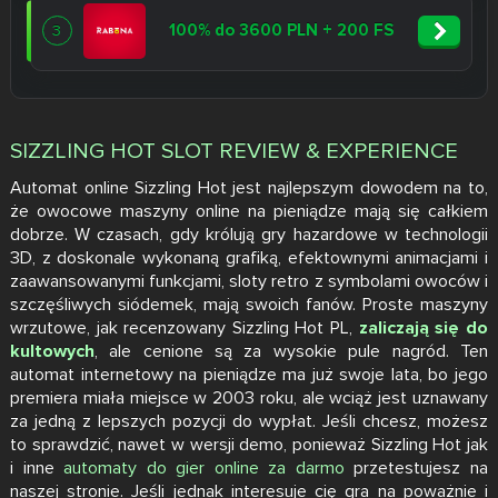
100% do 3600 PLN + 200 FS
3
SIZZLING HOT SLOT REVIEW & EXPERIENCE
Automat online Sizzling Hot jest najlepszym dowodem na to,
że owocowe maszyny online na pieniądze mają się całkiem
dobrze. W czasach, gdy królują gry hazardowe w technologii
3D, z doskonale wykonaną grafiką, efektownymi animacjami i
zaawansowanymi funkcjami, sloty retro z symbolami owoców i
szczęśliwych siódemek, mają swoich fanów. Proste maszyny
wrzutowe, jak recenzowany Sizzling Hot PL,
zaliczają się do
kultowych
, ale cenione są za wysokie pule nagród. Ten
automat internetowy na pieniądze ma już swoje lata, bo jego
premiera miała miejsce w 2003 roku, ale wciąż jest uznawany
za jedną z lepszych pozycji do wypłat. Jeśli chcesz, możesz
to sprawdzić, nawet w wersji demo, ponieważ Sizzling Hot jak
i inne
automaty do gier online za darmo
przetestujesz na
naszej stronie. Jeśli jednak interesuje cię gra na poważnie i