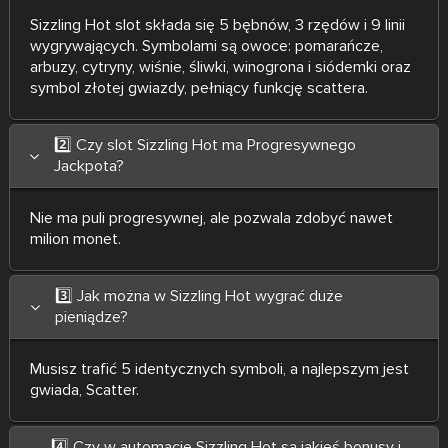
Sizzling Hot slot składa się 5 bębnów, 3 rzędów i 9 linii
wygrywających. Symbolami są owoce: pomarańcze,
arbuzy, cytryny, wiśnie, śliwki, winogrona i siódemki oraz
symbol złotej gwiazdy, pełniący funkcję scattera.
2️⃣ Czy slot Sizzling Hot ma Progresywnego
Jackpota?
Nie ma puli progresywnej, ale pozwala zdobyć nawet
milion monet.
3️⃣ Jak można w Sizzling Hot wygrać duże
pieniądze?
Musisz trafić 5 identycznych symboli, a najlepszym jest
gwiada, Scatter.
4️⃣ Czy w automacie Sizzling Hot są jakieś bonusy i