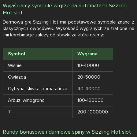
Wyjaśniamy symbole w grze na automatach Sizzling
Hot slot
Darmowa gra Sizzling Hot ma podstawowe symbole znane z
klasycznych owocówek. Wysokość wygranych za trafione na
linii kombinacje zależy od stawki za którą gramy:
Symbol
Wygrana
Wiśnie
10-40000
Gwiazda
20-50000
Cytryna, śliwka, pomarańcza
40-40000
Arbuz, winogrono
100-100000
7
200-1000000
Rundy bonusowe i darmowe spiny w Sizzling Hot slot