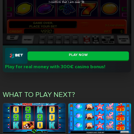
I confirm that I am over 18.
PLAY NOW
Play for real money with 300€ casino bonus!
WHAT TO PLAY NEXT?