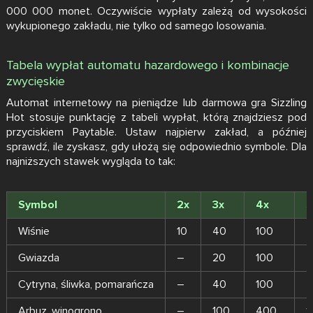
000 000 monet. Oczywiście wypłaty zależą od wysokości
wykupionego zakładu, nie tylko od samego losowania.
Tabela wypłat automatu hazardowego i kombinacje
zwycięskie
Automat internetowy na pieniądze lub darmowa gra Sizzling
Hot stosuje punktację z tabeli wypłat, którą znajdziesz pod
przyciskiem Paytable. Ustaw najpierw zakład, a później
sprawdź, ile zyskasz, gdy ułożą się odpowiednio symbole. Dla
najniższych stawek wygląda to tak:
Symbol
2x
3x
4x
5
Wiśnie
10
40
100
4
Gwiazda
–
20
100
5
Cytryna, śliwka, pomarańcza
–
40
100
4
Arbuz, winogrono
–
100
400
1