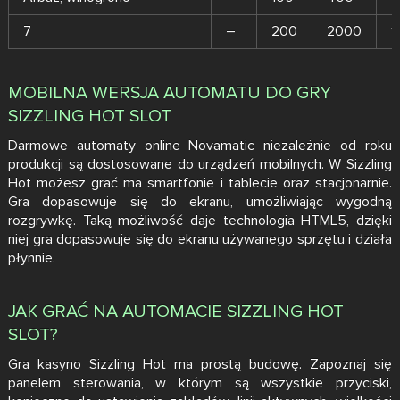
7
–
200
2000
1
MOBILNA WERSJA AUTOMATU DO GRY
SIZZLING HOT SLOT
Darmowe automaty online Novamatic niezależnie od roku
produkcji są dostosowane do urządzeń mobilnych. W Sizzling
Hot możesz grać ma smartfonie i tablecie oraz stacjonarnie.
Gra dopasowuje się do ekranu, umożliwiając wygodną
rozgrywkę. Taką możliwość daje technologia HTML5, dzięki
niej gra dopasowuje się do ekranu używanego sprzętu i działa
płynnie.
JAK GRAĆ NA AUTOMACIE SIZZLING HOT
SLOT?
Gra kasyno Sizzling Hot ma prostą budowę. Zapoznaj się
panelem sterowania, w którym są wszystkie przyciski,