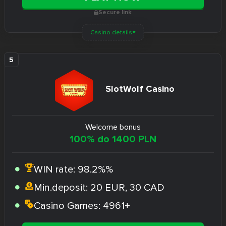
Secure link
Casino details
SlotWolf Casino
Welcome bonus
100% do 1400 PLN
WIN rate:
98.2%%
Min.deposit:
20 EUR, 30 CAD
Casino Games:
4961+