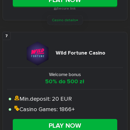
Secure link
Casino details
Wild Fortune Casino
Welcome bonus
50% do 500 zł
Min.deposit:
20 EUR
Casino Games:
1866+
PLAY NOW