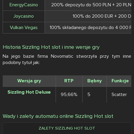
EnergyCasino
200% depozytu do 500 PLN + 20 PLN 
Joycasino
100% do 2000 EUR + 200 D
Vulkan Vegas
100% składanego depozytu do 4 000 PL
Historia Sizzling Hot slot i inne wersje gry
Na jego bazie firma Novomatic stworzyła przy tym inne
podobny tytuł jak:
Wersja gry
RTP
Bębny
Funkcje
Sizzling Hot Deluxe
95,66%
5
Scatter
Wady i zalety automatu online Sizzling Hot slot
ZALETY SIZZLING HOT SLOT