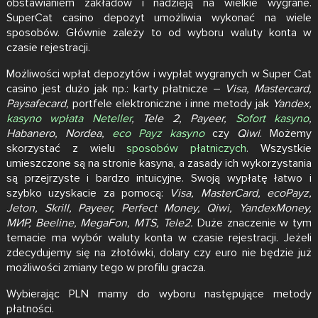
obstawianiem zakładów i nadzieją na wielkie wygrane.
SuperCat casino depozyt umożliwia wykonać na wiele
sposobów. Głównie zależy to od wyboru waluty konta w
czasie rejestracji.
Możliwości wpłat depozytów i wypłat wygranych w Super Cat
casino jest dużo jak np.: karty płatnicze –
Visa, Mastercard,
Paysafecard,
portfele elektroniczne i inne metody jak
Yandex,
kasyno wpłata Neteller
, Tele 2, Payeer,
Sofort kasyno
,
Habanero, Nordea,
eco Payz kasyno
czy
Qiwi
. Możemy
skorzystać z wielu
sposobów płatniczych
. Wszystkie
umieszczone są na stronie kasyna, a zasady ich wykorzystania
są przejrzyste i bardzo intuicyjne. Swoją wypłatę łatwo i
szybko uzyskacie za pomocą:
Visa, MasterCard, ecoPayz,
Jeton, Skrill, Payeer, Perfect Money, Qiwi, YandexMoney,
МИР, Beeline, MegaFon, MTS, Tele2.
Duże znaczenie w tym
temacie ma wybór waluty konta w czasie rejestracji. Jeżeli
zdecydujemy się na złotówki, dolary czy euro nie będzie już
możliwości zmiany tego w profilu gracza.
Wybierając PLN mamy do wyboru następujące metody
płatności.