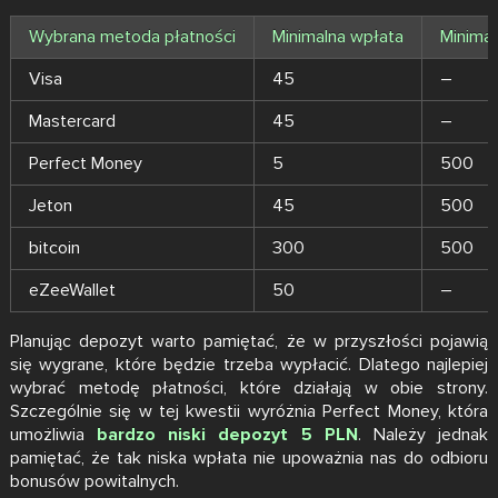
Wybrana metoda płatności
Minimalna wpłata
Minimal
Visa
45
–
Mastercard
45
–
Perfect Money
5
500
Jeton
45
500
bitcoin
300
500
eZeeWallet
50
–
Planując depozyt warto pamiętać, że w przyszłości pojawią
się wygrane, które będzie trzeba wypłacić. Dlatego najlepiej
wybrać metodę płatności, które działają w obie strony.
Szczególnie się w tej kwestii wyróżnia Perfect Money, która
umożliwia
bardzo niski depozyt 5 PLN
. Należy jednak
pamiętać, że tak niska wpłata nie upoważnia nas do odbioru
bonusów powitalnych.