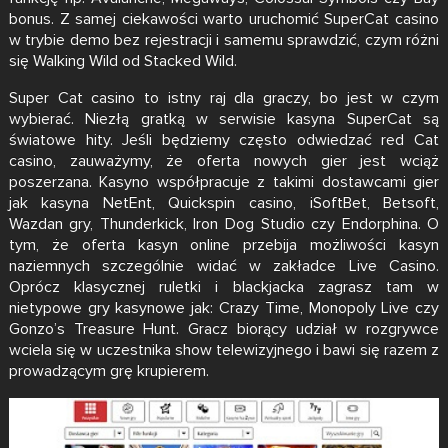
bonus. Z samej ciekawości warto uruchomić SuperCat casino
w trybie demo bez rejestracji i samemu sprawdzić, czym różni
się Walking Wild od Stacked Wild.
Super Cat casino to istny raj dla graczy, bo jest w czym
wybierać. Niezłą gratką w serwisie kasyna SuperCat są
światowe hity. Jeśli będziemy często odwiedzać red Cat
casino, zauważymy, że oferta nowych gier jest wciąż
poszerzana. Kasyno współpracuje z takimi dostawcami gier
jak kasyna NetEnt, Quickspin casino, iSoftBet, Betsoft,
Wazdan gry, Thunderkick, Iron Dog Studio czy Endorphina. O
tym, że oferta kasyn online przebija możliwości kasyn
naziemnych szczególnie widać w zakładce Live Casino.
Oprócz klasycznej ruletki i blackjacka zagrasz tam w
nietypowe gry kasynowe jak: Crazy Time, Monopoly Live czy
Gonzo’s Treasure Hunt. Gracz biorący udział w rozgrywce
wciela się w uczestnika show telewizyjnego i bawi się razem z
prowadzącym grę krupierem.