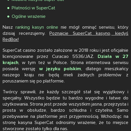
Płatności w SuperCat
Ogólne wrażenie
Nasz
ranking kasyn online
nie mógł ominąć serwisu, który
dzisiaj recenzujemy.
Poznajcie SuperCat kasyno, kiedyś
RedBox!
SuperCat casino zostało założone w 2018 roku i jest oficjalnie
licencjonowane przez Curacao 5536/JAZ.
Działa w 27
krajach
, w tym też w Polsce. Strona internetowa serwisu
posiada wersję
w języku polskim
, dlatego mieszkańcy
naszego kraju nie będą mieli żadnych problemów z
poruszaniem się po platformie.
Twórcy sprawili, że każdy szczegół stał się wyjątkowy i
specjalny. Wszystko będzie tu bardzo wygodne i łatwe do
użytkowania. Strona jest przede wszystkim jasna, przejrzysta i
prosta w obsłudze, bardzo schludna i czytelna. Samo
przebywanie na platformie jest przyjemnością. Wchodząc na
stronę kasyna SuperCat odnosimy wrażenie, że to miejsce
stworzone zostało tylko dla nas.