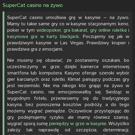
SuperCat casino na żywo
SuperCat casino umożliwia grę w kasynie – na żywo.
Mamy tu takie same gry co w kasynie stacjonarnym: keno,
poker w tym
wideopoker
,
gra bakarat
,
gry online ruletka
i
kasynowa gra w karty blackjack
. Poczujemy się jak w
prawdziwym kasynie w Las Vegas. Prawdziwy krupier i
prawdziwa gra z emocjami.
Nie musimy się obawiać, że zostaniemy oszukani, bo
uczestniczymy w grze, dzięki kamerce internetowej
smartfona lub komputera. Kasyno oferuje szeroki wybór
gier karcianych oraz ruletki. Klimat panujący podczas gry
jest nieziemski. Nie ma nikogo kto grając na żywo w
SuperCat casino, nie emocjonowałby się. Siedząc w
wygodnym fotelu, przeniesiemy się do tradycyjnego
kasyna, bez ponoszenia kosztów podróży, a do tego
możemy wygrać pieniądze. Oczywiście przystępując do
gry, podejmujemy ryzyko, ale mamy również szansę,
wygrać sporą sumę
pieniędzy w grze w kasynie
. Wszystko
zależy tak naprawdę od szczęścia, determinacji,