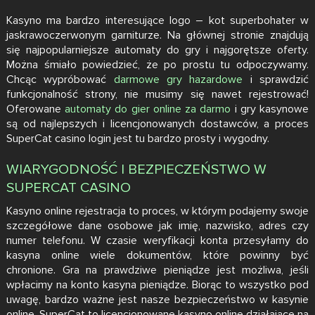
Kasyno ma bardzo interesujące logo – kot superbohater w
jaskrawoczerwonym garniturze. Na głównej stronie znajdują
się najpopularniejsze automaty do gry i najgorętsze oferty.
Można śmiało powiedzieć, że po prostu tu odpoczywamy.
Chcąc wypróbować
darmowe gry hazardowe
i sprawdzić
funkcjonalność strony, nie musimy się nawet rejestrować!
Oferowane
automaty do gier online za darmo
i gry kasynowe
są od najlepszych i licencjonowanych dostawców, a proces
SuperCat casino login jest tu bardzo prosty i wygodny.
WIARYGODNOŚĆ I BEZPIECZEŃSTWO W
SUPERCAT CASINO
Kasyno online rejestracja to proces, w którym podajemy swoje
szczegółowe dane osobowe jak imię, nazwisko, adres czy
numer telefonu. W czasie weryfikacji konta przesyłamy do
kasyna online wiele dokumentów, które powinny być
chronione. Gra na prawdziwe pieniądze jest możliwa, jeśli
wpłacimy na konto kasyna pieniądze. Biorąc to wszystko pod
uwagę, bardzo ważne jest nasze bezpieczeństwo w kasynie
online. SuperCat to licencjonowane kasyno online działające na