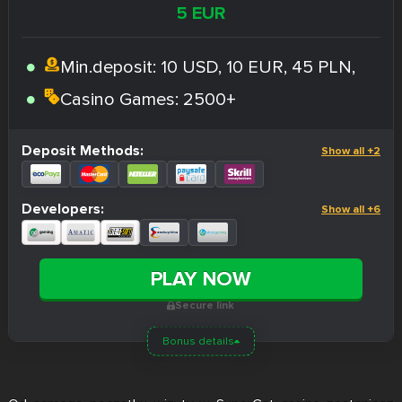
5 EUR
Min.deposit:
10 USD, 10 EUR, 45 PLN,
Casino Games:
2500+
Deposit Methods:
Show all +2
Developers:
Show all +6
PLAY NOW
Secure link
Bonus details