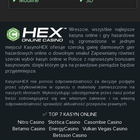
Mobilne
3D
Wreszcie, wszystkie najlepsze
kasyna online i gry hazardowe
są zgromadzone w jednym
miejscu! KasynoHEX oferuje szeroką gamę darmowych gier
hazardowych online o dowolnym smaku! Zapewniamy również
szeroki wybór kasyn online w Polsce z najnowszymi bonusami
kasynowymi, dzięki którym gra na prawdziwe pieniądze będzie
przyjemniejsza.
KasynoHEX nie ponosi odpowiedzialności za decyzje podjęte
przez użytkowników w oparciu o materiały zamieszczone na
naszych stronach. Wykorzystując udostępniane przez nasz portal
treści zobowiązujesz się we własnym zakresie i na własną
odpowiedzialność sprawdzić aktualność przepisów prawnych.
✅ TOP 7 KASYN ONLINE
Nitro Casino
Slottica Casino
Casombie Casino
Betamo Casino
EnergyCasino
Vulkan Vegas Casino
Betsson Casino