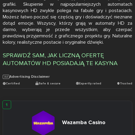
grafiki. Skupienie w najpopularniejszych automatach
kasynowych HD zwykle polega na fabule gry i postaciach.
Możesz łatwo poczuć się częścią gry i doświadczyć nieznane
dotąd emocje. Wszyscy, którzy grają w automaty HD za
darmo, wybierają je przede wszystkim, aby czerpać
prawdziwą przyjemność z graficznego projektu gry. Naturalne
kolory, realistyczne postacie i oryginalne dźwięki.
SPRAWDŹ SAM, JAK LICZNĄ OFERTĘ
AUTOMATÓW HD POSIADAJĄ TE KASYNA
Advertising Disclaimer
Certified
Safe & secure
Expertly rated
Trusted
Wazamba Casino