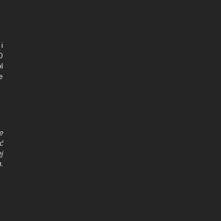
i
0
l
e
e
ć
j
.