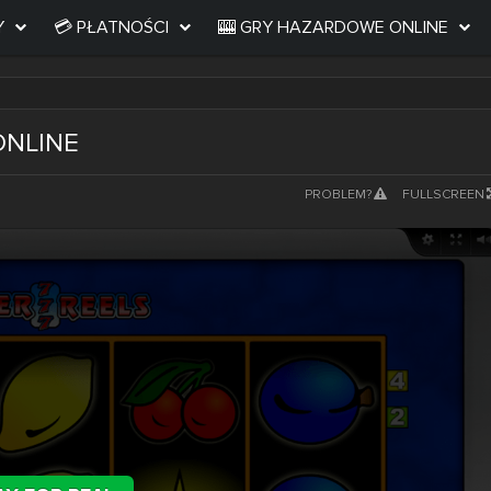
Y
💳 PŁATNOŚCI
🎰 GRY HAZARDOWE ONLINE
ONLINE
PROBLEM?
FULLSCREEN