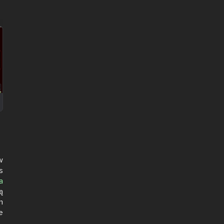
w
s
a
ą
h
e