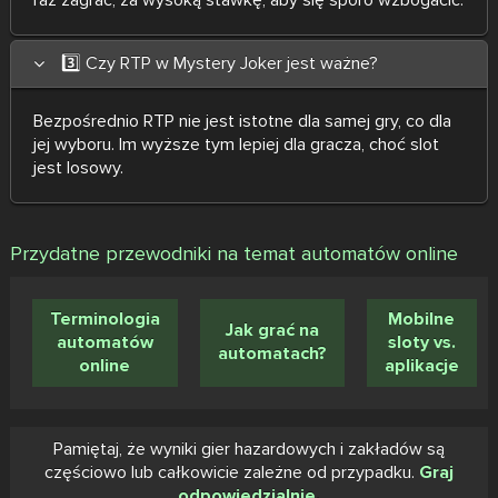
3️⃣ Czy RTP w Mystery Joker jest ważne?
Bezpośrednio RTP nie jest istotne dla samej gry, co dla
jej wyboru. Im wyższe tym lepiej dla gracza, choć slot
jest losowy.
Przydatne przewodniki na temat automatów online
Terminologia
Mobilne
Jak grać na
automatów
sloty vs.
automatach?
online
aplikacje
Pamiętaj, że wyniki gier hazardowych i zakładów są
częściowo lub całkowicie zależne od przypadku.
Graj
odpowiedzialnie.