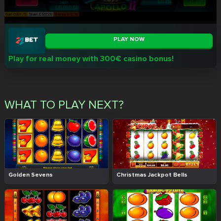
PLAY NOW
Play for real money with 300€ casino bonus!
WHAT TO PLAY NEXT?
Golden Sevens
Christmas Jackpot Bells