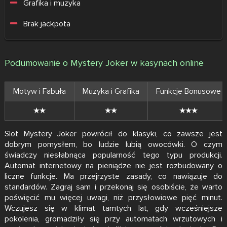
Grafika i muzyka
Brak jackpota
Podumowanie o Mystery Joker w kasynach online
Motyw i Fabuła
Muzyka i Grafika
Funkcje Bonusowe
★★
★★
★★★
Slot Mystery Joker powrócił do klasyki, co zawsze jest
dobrym pomysłem, bo ludzie lubią owocówki. O czym
świadczy niesłabnąca popularność tego typu produkcji.
Automat internetowy na pieniądze nie jest rozbudowany o
liczne funkcje. Ma przejrzyste zasady, co nawiązuje do
standardów. Zagraj sam i przekonaj się osobiście, że warto
poświęcić mu więcej uwagi, niż przysłowiowe pięć minut.
Wczujesz się w klimat tamtych lat, gdy wcześniejsze
pokolenia, gromadziły się przy automatach wrzutowych i