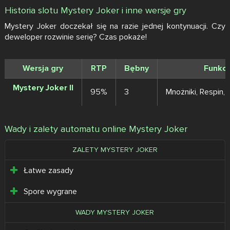
Historia slotu Mystery Joker i inne wersje gry
Mystery Joker doczekał się na razie jednej kontynuacji. Czy
deweloper rozwinie serię? Czas pokaże!
Wersja gry
RTP
Bębny
Funkcj
Mystery Joker II
95%
3
Mnożniki, Respin, 
Wady i zalety automatu online Mystery Joker
ZALETY MYSTERY JOKER
Łatwe zasady
Spore wygrane
WADY MYSTERY JOKER