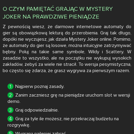
O CZYM PAMIĘTAĆ GRAJĄC W MYSTERY
JOKER NA PRAWDZIWE PIENIĄDZE
Z pewnością wiesz, że darmowe internetowe automaty do
gier są obowiązkową lekturą do przerobienia. Graj tak długo,
dopóki nie wyczujesz, jak działa Mystery Joker online. Pomimo,
że automaty do gier są losowe, można intuicyjne zatrzymywać
bębny. Poluj na takie same symbole, Wildy i Scattery. W
zasadzie to wszystko, ale na początku nie wykupuj wysokich
zakładów, żebyś za wiele nie stracił. To wersja pesymistyczna,
bo często się zdarza, że grasz wygrywa za pierwszym razem.
Najpierw poznaj zasady.
Zanim zaczniesz grę na pieniądze uruchom slot w wersji
demo.
Graj odpowiedzialnie.
Graj za tyle ile możesz, nie przekraczaj budżetu na
rozgrywkę.
Wygraną najlepiej zabrać.