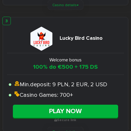
Casino details
Lucky Bird Casino
Welcome bonus
100% do €500 + 175 DS
Min.deposit:
9 PLN, 2 EUR, 2 USD
Casino Games:
700+
PLAY NOW
Secure link