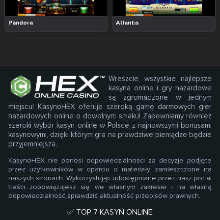
Pandora
Atlantis
Wreszcie, wszystkie najlepsze
kasyna online i gry hazardowe
są zgromadzone w jednym
miejscu! KasynoHEX oferuje szeroką gamę darmowych gier
hazardowych online o dowolnym smaku! Zapewniamy również
szeroki wybór kasyn online w Polsce z najnowszymi bonusami
kasynowymi, dzięki którym gra na prawdziwe pieniądze będzie
przyjemniejsza.
KasynoHEX nie ponosi odpowiedzialności za decyzje podjęte
przez użytkowników w oparciu o materiały zamieszczone na
naszych stronach. Wykorzystując udostępniane przez nasz portal
treści zobowiązujesz się we własnym zakresie i na własną
odpowiedzialność sprawdzić aktualność przepisów prawnych.
✅ TOP 7 KASYN ONLINE