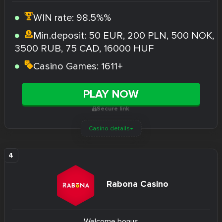
WIN rate:
98.5%%
Min.deposit:
50 EUR, 200 PLN, 500 NOK,
3500 RUB, 75 CAD, 16000 HUF
Casino Games:
1611+
PLAY NOW
Secure link
Casino details
Rabona Casino
Welcome bonus