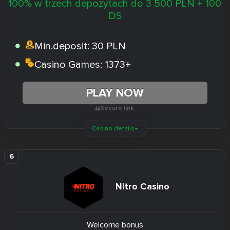
100% w trzech depozytach do 3 500 PLN + 100
DS
Min.deposit:
30 PLN
Casino Games:
1373+
PLAY NOW
Secure link
Casino details
Nitro Casino
Welcome bonus