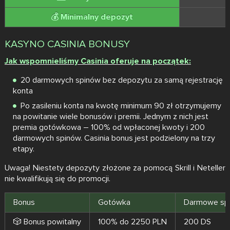
💰 Minimalny depozyt
KASYNO CASINIA BONUSY
Jak wspomnieliśmy Casinia oferuje na początek:
20 darmowych spinów bez depozytu za samą rejestrację
konta
Po zasileniu konta na kwotę minimum 90 zł otrzymujemy
na powitanie wiele bonusów i premii. Jednym z nich jest
premia gotówkowa – 100% od wpłaconej kwoty i 200
darmowych spinów. Casinia bonus jest podzielony na trzy
etapy.
Uwaga! Niestety depozyty złożone za pomocą Skrill i Neteller
nie kwalifikują się do promocji.
Bonus
Gotówka
Darmowe sp
🎲 Bonus powitalny
100% do 2250 PLN
200 DS