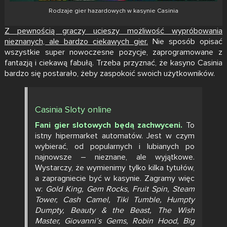
Rodzaje gier hazardowych w kasynie Casinia
Z pewnością graczy ucieszy możliwość wypróbowania
nieznanych, ale bardzo ciekawych gier.
Nie sposób opisać
wszystkie super nowoczesne pozycje, zaprogramowane z
fantazją i ciekawą fabułą. Trzeba przyznać, że kasyno Casinia
bardzo się postarało, żeby zaspokoić swoich użytkowników.
Casinia Sloty online
Fani gier slotowych będą zachwyceni.
To
istny hipermarket automatów. Jest w czym
wybierać, od popularnych i lubianych po
najnowsze – nieznane, ale wyjątkowe.
Wystarczy, że wymienimy tylko kilka tytułów,
a zapragniecie być w kasynie. Zagramy więc
w:
Gold King, Gem Rocks, Fruit Spin, Steam
Tower, Cash Camel, Tiki Tumble, Humpty
Dumpty, Beauty & the Beast, The Wish
Master, Giovanni’s Gems, Robin Hood, Big