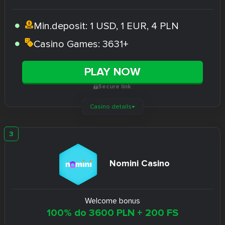
Min.deposit:
1 USD, 1 EUR, 4 PLN
Casino Games:
3631+
PLAY NOW
Secure link
Casino details
Nomini Casino
Welcome bonus
100% do 3600 PLN + 200 FS