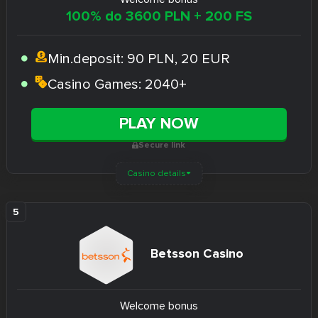
100% do 3600 PLN + 200 FS
Min.deposit:
90 PLN, 20 EUR
Casino Games:
2040+
PLAY NOW
Secure link
Casino details
Betsson Casino
Welcome bonus