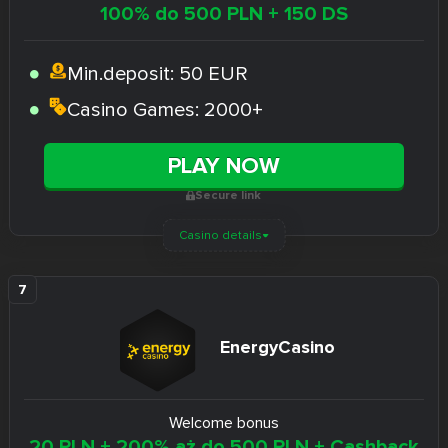
100% do 500 PLN + 150 DS
Min.deposit:
50 EUR
Casino Games:
2000+
PLAY NOW
Secure link
Casino details
EnergyCasino
Welcome bonus
20 PLN + 200% aż do 500 PLN + Cashback