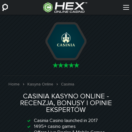
Home
Kasyna Online
Casinia
CASINIA KASYNO ONLINE -
RECENZJA, BONUSY I OPINIE
EKSPERTÓW
Casinia Casino launched in 2017
1495+ casino games