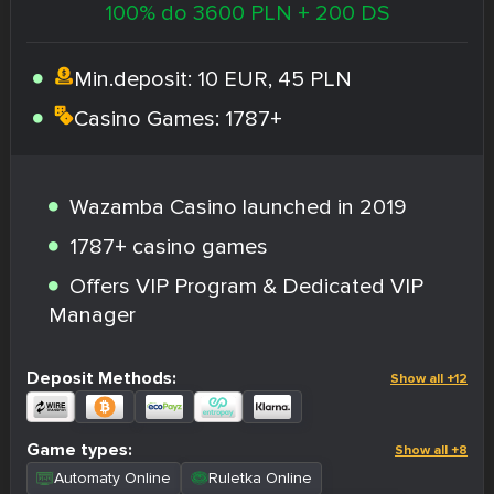
100% do 3600 PLN + 200 DS
Min.deposit:
10 EUR, 45 PLN
Casino Games:
1787+
Wazamba Casino launched in 2019
1787+ casino games
Offers VIP Program & Dedicated VIP
Manager
Deposit Methods:
Show all +12
Game types:
Show all +8
Automaty Online
Ruletka Online