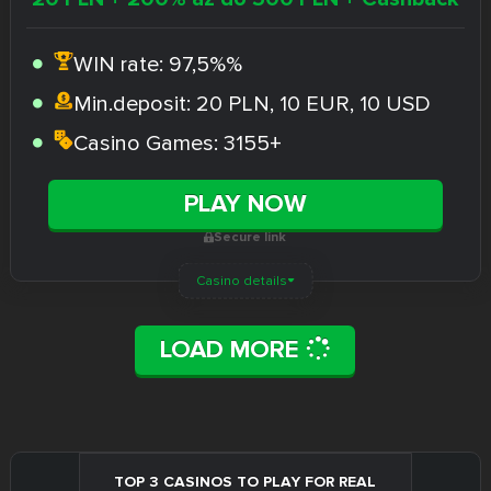
WIN rate:
97,5%%
Min.deposit:
20 PLN, 10 EUR, 10 USD
Casino Games:
3155+
PLAY NOW
Secure link
Casino details
LOAD MORE
TOP 3 CASINOS TO PLAY FOR REAL