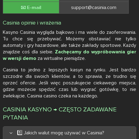
📧 E-mail
support@casinia.com
Casinia opinie i wrażenia
Kasyno Casinia wygląda bajkowo i ma wiele do zaoferowania.
Tu chce się przebywać. Możemy obstawiać nie tylko
automaty i gry hazardowe, ale także zakłady sportowe. Każdy
znajdzie coś dla siebie.
Zachęcamy do wypróbowania gier
w wersji demo
za wirtualne pieniądze.
Casinia to jedno z lepszych kasyn na rynku. Jest bardzo
szczodre dla swoich klientów, a to sprawia, że trudno się
oprzeć ofercie. Jeśli więc poszukujecie ciekawego miejsca,
gdzie możecie spędzić czas lub wygrać gotówkę, to nie
zwlekajcie. Casinia casino czeka na każdego.
CASINIA KASYNO → CZĘSTO ZADAWANE
PYTANIA
1️⃣ Jakich walut mogę używać w Casinia?