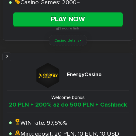
Casino Games:
2000+
PLAY NOW
Secure link
Casino details
EnergyCasino
Welcome bonus
20 PLN + 200% aż do 500 PLN + Cashback
WIN rate:
97,5%%
Min.deposit:
20 PLN, 10 EUR, 10 USD