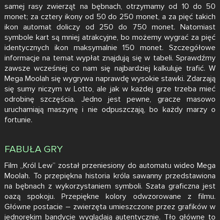
samej rasy zwierząt na bębnach, otrzymamy od 10 do 50
monet; za cztery ikony od 50 do 250 monet, a za pięć takich
ikon automat doliczy od 250 do 750 monet. Natomiast
symbole kart są mniej atrakcyjne, bo możemy wygrać za pięć
identycznych ikon maksymalnie 150 monet. Szczegółowe
informacje na temat wypłat znajdują się w tabeli. Sprawdźmy
zawsze wcześniej co nam się najbardziej kalkuluje trafić. W
Mega Moolah się wygrywa naprawdę wysokie stawki. Zdarzają
się sumy niczym w Lotto, ale jak w każdej grze trzeba mieć
odrobinę szczęścia. Jedno jest pewne, gracze masowo
uruchamiają maszynę i nie odpuszczają, bo każdy marzy o
fortunie.
FABUŁA GRY
Film „Król Lew” został przeniesiony do automatu wideo Mega
Moolah. To przepiękna historia króla sawanny przedstawiona
na bębnach z wykorzystaniem symboli. Szata graficzna jest
oazą spokoju. Przepiękne kolory odwzorowane z filmu.
Główne postacie – zwierzęta umieszczone przez grafików w
jednorękim bandycie wyglądają autentycznie. Tło główne to