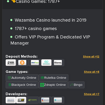
Casino Games:
1787+
Wazamba Casino launched in 2019
1787+ casino games
Offers VIP Program & Dedicated VIP
Manager
Deposit Methods:
Show all +12
Game types:
Show all +8
Automaty Online
Ruletka Online
Blackjack Online
Zdrapki Online
Bingo
Developers:
Show all +7