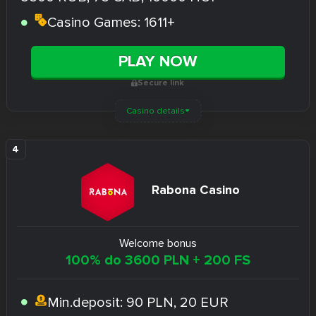
Casino Games:
1611+
PLAY NOW
Secure link
Casino details
Rabona Casino
Welcome bonus
100% do 3600 PLN + 200 FS
Min.deposit:
90 PLN, 20 EUR