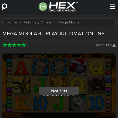
Home
Automaty Online
Mega Moolah
MEGA MOOLAH - PLAY AUTOMAT ONLINE
PROBLEM?
PLAY FREE
I confirm that I am over 18.