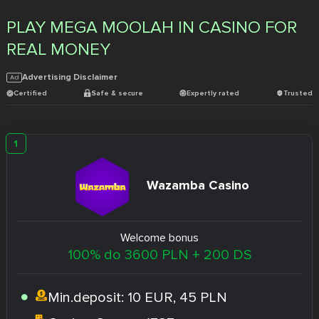
PLAY MEGA MOOLAH IN CASINO FOR
REAL MONEY
Advertising Disclaimer
Certified
Safe & secure
Expertly rated
Trusted
Wazamba Casino
Welcome bonus
100% do 3600 PLN + 200 DS
Min.deposit:
10 EUR, 45 PLN