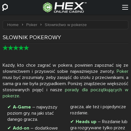
Home
Poker
Słownictwo w pokerze
SŁOWNIK POKEROWY
Każdy, kto chce zagrać w pokera, powinien zapoznać się ze
słownictwem i przyswoić sobie najważniejsze zwroty.
Poker
musi być zrozumiały, żeby zasiąść do stołu z przeciwnikami, a
sama gra nie była przypadkiem. Poniżej znajdziecie większość
stosowanych pojęć i nasze
porady dla początkujących w
pokerze
.
gracza, ale też i pojedyncze
A-Game
– najwyższy
rozdanie.
poziom gry, na jaki stać
danego gracza.
Heads up
– Rozdanie lub
gra rozgrywane tylko przez
Add-on
– dodatkowe