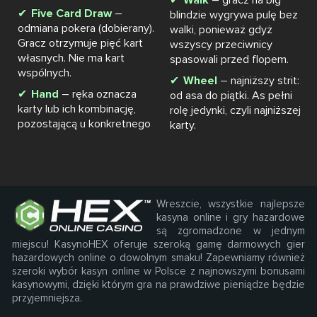
Walk
– gracz na big
Five Card Draw
–
blindzie wygrywa pulę bez
odmiana pokera (dobierany).
walki, ponieważ gdyż
Gracz otrzymuje pięć kart
wszyscy przeciwnicy
własnych. Nie ma kart
spasowali przed flopem.
wspólnych.
Wheel
– najniższy strit:
Hand
– ręka oznacza
od asa do piątki. As pełni
karty lub ich kombinację,
rolę jedynki, czyli najniższej
pozostającą u konkretnego
karty.
Wreszcie, wszystkie najlepsze
kasyna online i gry hazardowe
są zgromadzone w jednym
miejscu! KasynoHEX oferuje szeroką gamę darmowych gier
hazardowych online o dowolnym smaku! Zapewniamy również
szeroki wybór kasyn online w Polsce z najnowszymi bonusami
kasynowymi, dzięki którym gra na prawdziwe pieniądze będzie
przyjemniejsza.