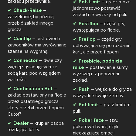
zakładu przeciwnika.
Pot-Limit
– gracz może
jednorazowo postawić
Check-Raise
–
zakład nie wyższy od puli.
zaczekanie, by później
przebić zakład innego
Postflop
– część gry,
gracza.
występująca po flopie.
Coinflip
– jeśli dwóch
Preflop
– część gry,
zawodników ma wyrównane
odbywająca się po rozdaniu
szanse na wygraną.
kart, ale przed flopem.
Connector
– dwie czy
Przebicie, podbicie,
więcej sąsiadujących ze
raise
– postawienie sumy
sobą kart, pod względem
wyższej niż poprzedni
wartości.
zakład.
Continuation Bet
–
Push
– wejście do gry za
zakład postawiony na flopie
wszystkie swoje żetony.
przez ostatniego gracza,
Pot limit
– gra z limitem
który przebił przed flopem
puli.
Cutoff
Poker face
– tzw.
Dealer
– krupier, osoba
pokerowa twarz, czyli
rozdająca karty.
nieokazująca emocji.