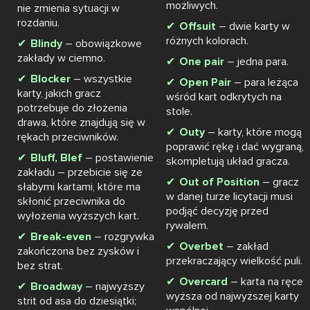
możliwych.
nie zmienia sytuacji w
rozdaniu.
Offsuit
– dwie karty w
różnych kolorach.
Blindy
– obowiązkowe
zakłady w ciemno.
One pair
– jedna para.
Blocker
– wszystkie
Open Pair
– para leżąca
karty, jakich gracz
wśród kart odkrytych na
potrzebuje do złożenia
stole.
drawa, które znajdują się w
Outy
– karty, które mogą
rękach przeciwników.
poprawić rękę i dać wygraną,
Bluff, Blef
– postawienie
skompletują układ gracza.
zakładu – przebicie się ze
Out of Position
– gracz
słabymi kartami, które ma
w danej turze licytacji musi
skłonić przeciwnika do
podjąć decyzję przed
wyłożenia wyższych kart.
rywalem.
Break-even
– rozgrywka
Overbet
– zakład
zakończona bez zysków i
przekraczający wielkość puli.
bez strat.
Overcard
– karta na ręce
Broadway
– najwyższy
wyższa od najwyższej karty
strit od asa do dziesiątki;