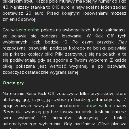
piłkarskim stylu. Każde pole murawy ma kolejny numer od 1 do
40. Najniższy stawka to 0,10 euro, a najwięcej na jeden zakład
postawisz 20 euro. Przed kolejnymi losowaniami możesz
zmieniać stawkę.
Gra w
keno online
polega na wyborze liczb, które zakładasz,
że pojawią się podczas losowania. W Kick Off tych
wybieranych liczb będzie 10. Po czym przycisk
Play
rozpoczyna losowanie, podczas którego na boisku pojawiają
się piłkarze kopiący piłki. Piłki zatrzymują się na polach, a te
się podświetlają, gdy są zgodne z Twoim wyborem. Z każdą
piłką pokazana jest wartość wygranej, a po losowaniu
zobaczysz ostatecznie wygraną sumę.
Opcje gry
Na ekranie Keno Kick Off zobaczysz kilka przycisków, które
ułatwiają grę, czynią ją szybszą i bardziej automatyczną. Z
opcji znanych wszystkim amatorom
slotów wideo
mamy
Turbo
dla szybszej gry bez losowania piłek. Jeśli nie chcesz
sam wybierać 10 numerów skorzystaj z funkcji
automatycznego wybierania. Gdy naciśniesz
Clear
plansza