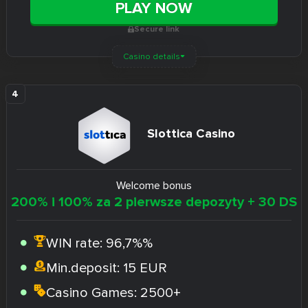
PLAY NOW
Secure link
Casino details
Slottica Casino
Welcome bonus
200% i 100% za 2 pierwsze depozyty + 30 DS
WIN rate:
96,7%%
Min.deposit:
15 EUR
Casino Games:
2500+