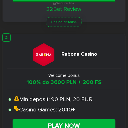
Secure link
22Bet Review
Casino details
Rabona Casino
Welcome bonus
100% do 3600 PLN + 200 FS
Min.deposit:
90 PLN, 20 EUR
Casino Games:
2040+
PLAY NOW