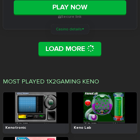
PLAY NOW
Secure link
Casino details
LOAD MORE
MOST PLAYED 1X2GAMING KENO
Kenotronic
Keno Lab