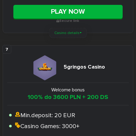
PLAY NOW
Secure link
Casino details
5gringos Casino
Welcome bonus
100% do 3600 PLN + 200 DS
Min.deposit:
20 EUR
Casino Games:
3000+