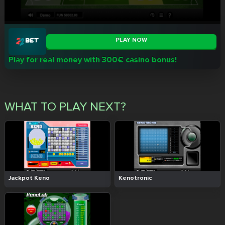
PLAY NOW
Play for real money with 300€ casino bonus!
WHAT TO PLAY NEXT?
Jackpot Keno
Kenotronic