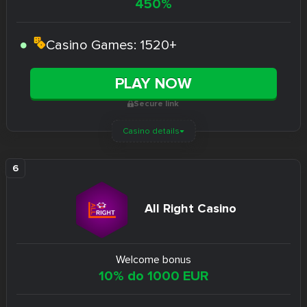
450%
Casino Games:
1520+
PLAY NOW
Secure link
Casino details
All Right Casino
Welcome bonus
10% do 1000 EUR