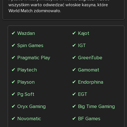
wszystkim warto odwiedzać włoskie kasyna, które
World Match zdominowało.
Wazdan
Kajot
Spin Games
IGT
Pragmatic Play
GreenTube
Playtech
Gamomat
Playson
Endorphina
Pg Soft
EGT
Oryx Gaming
Big Time Gaming
Novomatic
BF Games