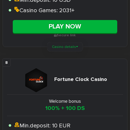
Casino Games:
2031+
PLAY NOW
Secure link
Casino details
Fortune Clock Casino
Welcome bonus
100% + 100 DS
Min.deposit:
10 EUR