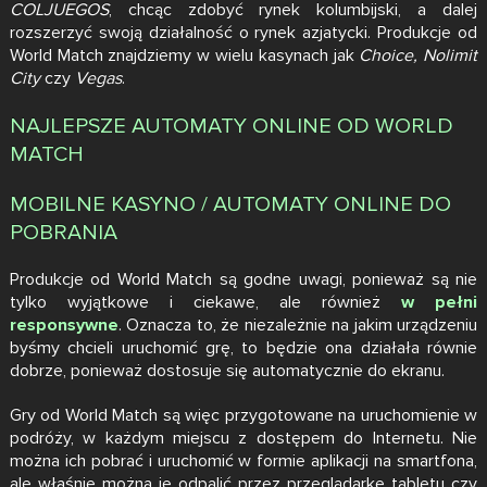
COLJUEGOS
, chcąc zdobyć rynek kolumbijski, a dalej
rozszerzyć swoją działalność o rynek azjatycki. Produkcje od
World Match znajdziemy w wielu kasynach jak
Choice, Nolimit
City
czy
Vegas
.
NAJLEPSZE AUTOMATY ONLINE OD WORLD
MATCH
MOBILNE KASYNO / AUTOMATY ONLINE DO
POBRANIA
Produkcje od World Match są godne uwagi, ponieważ są nie
tylko wyjątkowe i ciekawe, ale również
w pełni
responsywne
. Oznacza to, że niezależnie na jakim urządzeniu
byśmy chcieli uruchomić grę, to będzie ona działała równie
dobrze, ponieważ dostosuje się automatycznie do ekranu.
Gry od World Match są więc przygotowane na uruchomienie w
podróży, w każdym miejscu z dostępem do Internetu. Nie
można ich pobrać i uruchomić w formie aplikacji na smartfona,
ale właśnie można je odpalić przez przeglądarkę tabletu czy