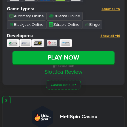
Game types:
Show all +9
Automaty Online
Ruletka Online
Blackjack Online
Zdrapki Online
Bingo
Developers:
Show all +16
PLAY NOW
Secure link
Slottica Review
Casino details
HellSpin Casino