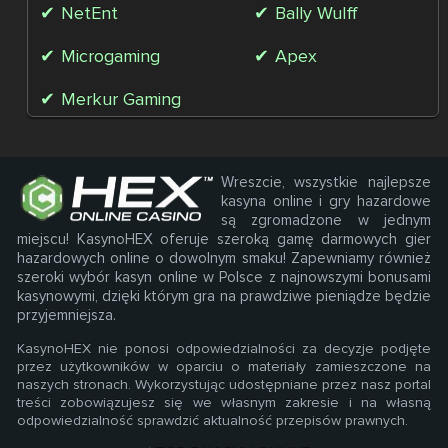
NetEnt
Bally Wulff
Microgaming
Apex
Merkur Gaming
Wreszcie, wszystkie najlepsze
kasyna online i gry hazardowe
są zgromadzone w jednym
miejscu! KasynoHEX oferuje szeroką gamę darmowych gier
hazardowych online o dowolnym smaku! Zapewniamy również
szeroki wybór kasyn online w Polsce z najnowszymi bonusami
kasynowymi, dzięki którym gra na prawdziwe pieniądze będzie
przyjemniejsza.
KasynoHEX nie ponosi odpowiedzialności za decyzje podjęte
przez użytkowników w oparciu o materiały zamieszczone na
naszych stronach. Wykorzystując udostępniane przez nasz portal
treści zobowiązujesz się we własnym zakresie i na własną
odpowiedzialność sprawdzić aktualność przepisów prawnych.