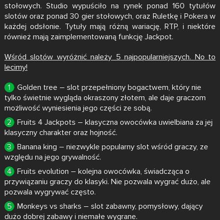
stołowych. Studio wypuściło na rynek ponad 160 tytułów
slotów oraz ponad 30 gier stołowych, oraz Ruletkę i Pokera w
każdej odsłonie. Tytuły mają różną wariację, RTP, i niektóre
również mają zaimplementowaną funkcję Jackpot.
Wśród slotów wyróżnić należy 5 najpopularniejszych. No to
lecimy!
Golden tree – slot przepełniony bogactwem, który nie
tylko świetnie wygląda okraszony złotem, ale daje graczom
możliwość wyniesienia jego części ze sobą.
Fruits 4 Jackpots – klasyczna owocówka uwielbiana za jej
klasyczny charakter oraz hojność.
Banana king – niezwykle popularny slot wśród graczy, ze
względu na jego grywalność.
Fruits evolution – kolejna owocówka, świadcząca o
przywiązaniu graczy do klasyki. Nie pozwala wygrać dużo, ale
pozwala wygrywać często.
Monkeys vs sharks – slot zabawny, pomysłowy, dający
dużo dobrej zabawy i niemałe wygrane.