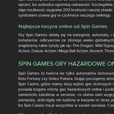
oprzeć, bo wzbudza ogromną ciekawość. Szczególnie jeś
daje możliwość wygrania 200 krotności naszej stawki
symbolami stawia grę w czołówce naszego rankingu.
Najlepsze kasyna online od Spin Games
Gry Spin Games dzielą się na kategorie: automaty, 
bohaterów, odkrywców ze złotego wieku globalnych 
znajdziemy takie tytuły jak np.: Fire Dragon, Wild Gyp
Action, Deluxe Action i Mega Ball Action; Ancient Thu
SPIN GAMES GRY HAZARDOWE O
Spin Games to twórca nie tylko automatów slotowych,
Koło Fortuny czy Video Pokera. Grając poczujemy atm
Spin Casino, gdzie mamy duży wybór gier stołowych i
posiada bogata ofertę gier hazardowych online i pod
zamieściło szkolenia w serwisie, co ułatwi nam wygr
pieniędzy. Jeśli nigdy nie byliśmy w kasynie to tera
bo Spin Casino ma je wszystkie w swoim serwisie. Cz