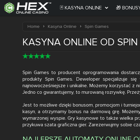
🃏 KASYNA ONLINE
🎁 BONUS
Home
Kasyna Online
Spin Games
KASYNA ONLINE OD SPI
Spin Games to producent oprogramowania dostarcza
produkty Spin Games. Deweloper specjalizuje się
najnowocześniejsze i unikalne. Możemy korzystać z n
Jedno co gwarantujemy, to murowaną rozrywkę. Przeż
Jest to możliwe dzięki bonusom, promocjom i turniejo
kasyn, a otrzymamy bonus na darmową grę. Możemy po
wymarzonej wyspie. Gry kasynowe to także wielka pr
przykuwa szata graficzna gier. Zarezerwujmy sobie cz
NAJLEPSZE AUTOMATY ONLINE O