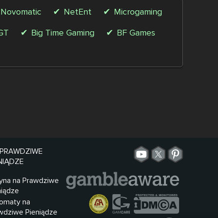
Novomatic
NetEnt
Microgaming
GT
Big Time Gaming
BF Games
 PRAWDZIWE
NIĄDZE
yna na Prawdziwe
niądze
omaty na
wdziwe Pieniądze