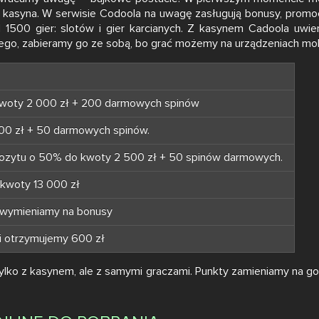
syna. W serwisie Codoola na uwagę zasługują bonusy, promocje
 1500 gier: slotów i gier karcianych. Z kasynem Cadoola uwie
wego, zabieramy go ze sobą, bo grać możemy na urządzeniach mob
woty 2 000 zł + 200 darmowych spinów
0 zł + 50 darmowych spinów.
ozytu o 50% do kwoty 2 500 zł + 50 spinów darmowych.
kwoty 13 000 zł
 wymieniamy na bonusy
i otrzymujemy 600 zł
 tylko z kasynem, ale z samymi graczami. Punkty zamieniamy na go