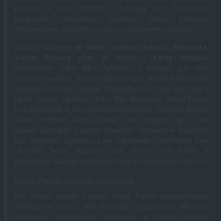
krupier, a przy stołach zasiadają inni uczestnicy
rozgrywek. Wszystko widzimy dzięki kamerze
internetowej, jesteśmy w grze i obstawiamy zakłady.
Zagrać możemy
w wiele odmian Ruletki, Bakarata,
Video Pokera oraz w
Kości
i
Karty zdrapki
.
Wymienimy tylko kilka tytułów, z których już dziś
możecie wybrać swoją ulubioną grę: Royal Panda Live
Blackjack, Dream Catcher, Monopoly Live, Side Bet City, 2
Hand Casino Hold’em, Free Bet Blackjack, Royal Panda
Live Blackjack 2, Live American Roulette, Football Studio,
Texas Hold’em Bonus Poker, Live Dragon Tiger, Live
Speed Baccarat, London Roulette, Immersive Roulette,
Live Baccarat Squeeze, Live Caribbean Stud Poker, Live
Ultimate Texas Hold’em, Live Three Card Poker. Z
pewnością takiego wyboru w kasynie naziemnym nie ma.
Royal Panda zakłady sportowe
Dla fanów sportu kasyno Royal Panda przygotowało
zakłady na żywo i 140 dyscyplin sportowych. Możemy
obstawiać wydarzenia sportowe z całego świata.