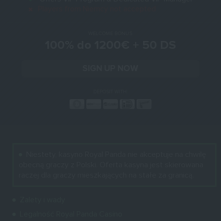
Players from Niemcy not accepted
WELCOME BONUS
100% do 1200€ + 50 DS
SIGN UP NOW
DEPOSIT WITH:
Niestety, kasyno Royal Panda nie akceptuje na chwilę
obecną graczy z Polski. Oferta kasyna jest skierowana
raczej dla graczy mieszkających na stałe za granicą.
Zalety i wady
Legalność Royal Panda Casino