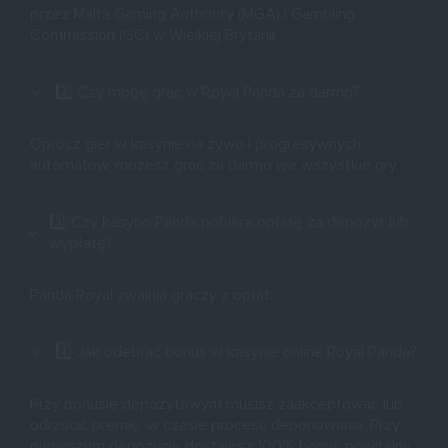
przez Malta Gaming Authority (MGA) i Gambling
PLAY NOW
Commission (GC) w Wielkiej Brytanii.
2️⃣ Czy mogę grać w Royal Panda za darmo?
Oprócz gier w kasynie na żywo i progresywnych
automatów, możesz grać za darmo we wszystkie gry.
3️⃣ Czy kasyno Panda pobiera opłatę za depozyt lub
wypłatę?
Panda Royal zwalnia graczy z opłat.
4️⃣ Jak odebrać bonus w kasynie online Royal Panda?
Przy bonusie depozytowym musisz zaakceptować lub
odrzucić premię, w czasie procesu deponowania. Przy
pierwszym depozycie dostajesz 100% bonus powitalny,