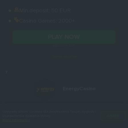
Min.deposit:
50 EUR
Casino Games:
2000+
PLAY NOW
Secure link
Casino details
EnergyCasino
Welcome bonus
Używamy plików cookies dla zwiększenia Twojej wygody i
AGREE
20 PLN + 200% aż do 500 PLN + Cashback
usprawnienia działania strony.
More Information