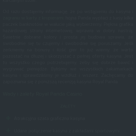
karcianym stole.
Od razu dostajemy informację, że po wstąpieniu do kasyna i
zagraniu w karty z krupierami
, hojna Panda wypłaci z kasy kilka
paczek banknotów w walucie jaką wybierzemy. Piękna grafika
hazardowej strony internetowej, wprawia w dobry nastrój.
Świetnie dobrane kolory i prosta jej budowa sprawia, że
swobodnie się tu czujemy i swobodnie się poruszamy. Jeśli
zerkniemy na bonusy i ilość gier to już wiemy, że warto
pozostać na dłużej i skorzystać z pełnej oferty kasyna. Jest
tu wszystko czego potrzebujemy, żeby się dobrze bawić i
wygrywać pieniądze. Byliśmy we wszystkich zakamarkach
kasyna i sprawdziliśmy je wzdłuż i wszerz. Zachęcamy do
zapoznania się z poniższą recenzją kasyna Royal Panda.
Wady i zalety Royal Panda Casino
ZALETY
Atrakcyjna szata graficzna kasyna
Udane połączenie kasyna z zakładami sportowymi