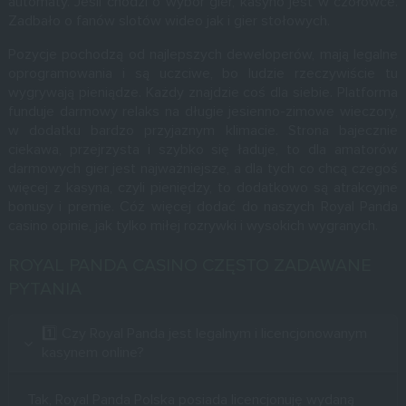
automaty. Jeśli chodzi o wybór gier, kasyno jest w czołówce.
Zadbało o fanów slotów wideo jak i gier stołowych.
Pozycje pochodzą od najlepszych deweloperów, mają legalne
oprogramowania i są uczciwe, bo ludzie rzeczywiście tu
wygrywają pieniądze. Każdy znajdzie coś dla siebie. Platforma
funduje darmowy relaks na długie jesienno-zimowe wieczory,
w dodatku bardzo przyjaznym klimacie. Strona bajecznie
<9131 id="post-ratings-
ciekawa, przejrzysta i szybko się ładuje, to dla amatorów
9131" class="post-ratings"
darmowych gier jest najważniejsze, a dla tych co chcą czegoś
data-
więcej z kasyna, czyli pieniędzy, to dodatkowo są atrakcyjne
nonce="8d60a35031">
bonusy i premie. Cóż więcej dodać do naszych Royal Panda
Min.deposit
casino opinie, jak tylko miłej rozrywki i wysokich wygranych.
90 PLN, 20 EUR
ROYAL PANDA CASINO CZĘSTO ZADAWANE
Welcome Bonus
PYTANIA
100% do 3600 PLN + 200 FS
1️⃣ Czy Royal Panda jest legalnym i licencjonowanym
Deposit Methods
kasynem online?
Tak, Royal Panda Polska posiada licencjonuję wydaną