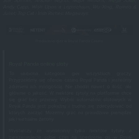
Star Spinner, Arabian Nights, Major Millions,
Mega Joker
,
Andy Capp, Wish Upon a Leprechaun, Wu Xing, Romeo &
Juliet, Top Cat i Irish Riches: Megaways.
Producenci gier w Royal Panda Casino
Royal Panda online sloty
To ulubiona kategoria gier wszystkich graczy.
Przyjrzeliśmy się ofercie casino Royal Panda i jesteśmy
zdumieni ich mnogością. Nie chodzi nawet o ilość, ale
głównie o jakość. W niektóre tytuły na platformie chce
się grać bez przerwy. Wybór automatów slotowych w
Royal Panda jest pokaźny i trudno się zdecydować od
których zacząć. Możemy grać na prawdziwe pieniądze
jak i wirtualne żetony.
Wystarczy, że wymienimy tylko niektóre tytuły, a
zarezerwujecie sobie czas na spędzenie go w Royal