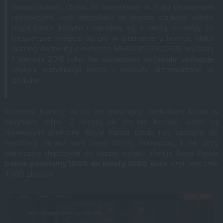
zarejestrować, chyba że mieszkamy w kraju nieobjętymi
restrykcjami. Jeśli mieszkasz za granicą sprawdź ofertę
Royal Panda kasyno i zapoznaj się z naszą recenzją. To
bezpieczne miejsce do gry w internecie z licencją Malta
Gaming Authority o numerze MGA/CRP/237/2013 wydanej
1 sierpnia 2018 roku. Na szczególną pochwałę zasługuje
szybka weryfikacja konta i wypłaty przetwarzane w
godzinę.
Kochamy
bonusy
, to za ich przyczyną zakładamy konta w
kasynach online. Z resztą jak ich nie kochać, skoro są
darmowymi profitami. Royal Panda chcąc nas zachęcić do
rejestracji, składa nam hojną ofertę bonusową. I tak, przy
pierwszym depozycie do naszej wpłaty oferuje Royal Panda
bonus powitalny 100% do kwoty 1000 euro
, czyli przeszło
4000 złotych.