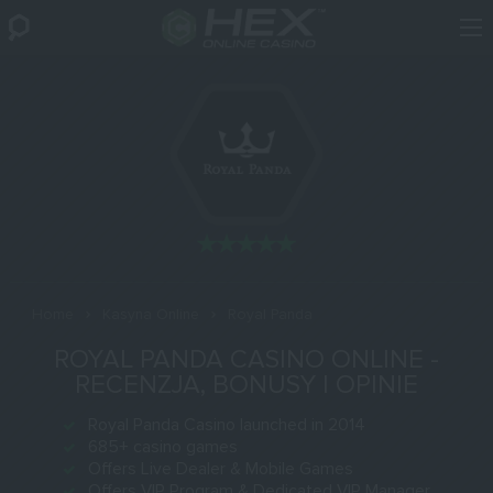
Home
Kasyna Online
Royal Panda
ROYAL PANDA CASINO ONLINE -
RECENZJA, BONUSY I OPINIE
Royal Panda Casino launched in 2014
685+ casino games
Offers Live Dealer & Mobile Games
Offers VIP Program & Dedicated VIP Manager