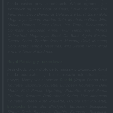
Panda casino przy automatach. Wśród ogromu gier
slotowych są m.in.:
Book of Dead, Power of Gods: The
Pantheon, Deco Diamonds Deluxe, Starburst, Safari Gold
Megaways, Conan, Voodoo Gold, Manhattan Goes Wild,
Snake, Demon, Crazy Cows, It’s Time!, Blackbeards
Compass, Caribbean Anne, Twin Happiness, Vikings
Unleashed: Megaways, Break Da Bank Again Respin,
Dragon Shard, Zombie Queen, Mustang Gold, Mustang
Gold, Aztec Temple Treasures, Wild Swarm i Rich Wilde
and the Tome of Madness
.
Royal Panda gry hazardowe
Jeśli chodzi o gry stołowe to musimy przyznać, że Royal
Panda postarało się, bo zamieściło ich kilkadziesiąt
pozycji. Mamy wiele odmian
Ruletki
(
Royal Panda Live
Roulette, Sapphire Roulette, European Roulette – Dark
Mode, First Person Lightning Roulette, Royal Panda
Roulette, Roulette Professional Series, Live American
Roulette, Speed Auto Roulette, Double Ball Roulette
),
Blackjacka
(
Free Bet Blackjack, European Blackjack,
Single Deck Blackjack, Double Exposure Blackjack,