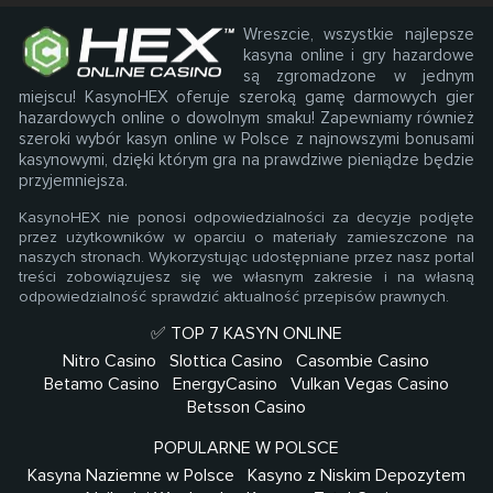
Wreszcie, wszystkie najlepsze
kasyna online i gry hazardowe
są zgromadzone w jednym
miejscu! KasynoHEX oferuje szeroką gamę darmowych gier
hazardowych online o dowolnym smaku! Zapewniamy również
szeroki wybór kasyn online w Polsce z najnowszymi bonusami
kasynowymi, dzięki którym gra na prawdziwe pieniądze będzie
przyjemniejsza.
KasynoHEX nie ponosi odpowiedzialności za decyzje podjęte
przez użytkowników w oparciu o materiały zamieszczone na
naszych stronach. Wykorzystując udostępniane przez nasz portal
treści zobowiązujesz się we własnym zakresie i na własną
odpowiedzialność sprawdzić aktualność przepisów prawnych.
✅ TOP 7 KASYN ONLINE
Nitro Casino
Slottica Casino
Casombie Casino
Betamo Casino
EnergyCasino
Vulkan Vegas Casino
Betsson Casino
POPULARNE W POLSCE
Kasyna Naziemne w Polsce
Kasyno z Niskim Depozytem