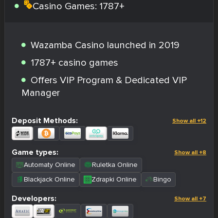
Casino Games:
1787+
Wazamba Casino launched in 2019
1787+ casino games
Offers VIP Program & Dedicated VIP
Manager
Deposit Methods:
Show all +12
Game types:
Show all +8
Automaty Online
Ruletka Online
Blackjack Online
Zdrapki Online
Bingo
Developers:
Show all +7