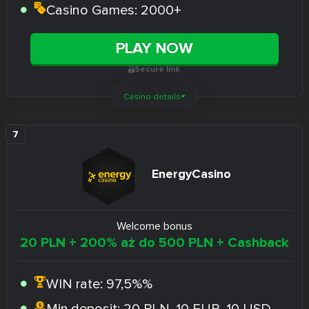
Casino Games:
2000+
PLAY NOW
Secure link
Casino details
EnergyCasino
Welcome bonus
20 PLN + 200% aż do 500 PLN + Cashback
WIN rate:
97,5%%
Min.deposit:
20 PLN, 10 EUR, 10 USD