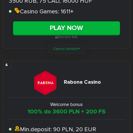
3500 RUB, 75 CAD, 16000 HUF
Casino Games:
1611+
PLAY NOW
Secure link
Casino details
Rabona Casino
Welcome bonus
100% do 3600 PLN + 200 FS
Min.deposit:
90 PLN, 20 EUR