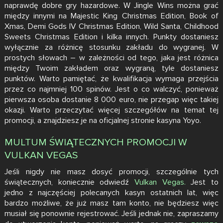
naprawdę dobre gry hazardowe. W Jingle Wins można grać
między innymi na Majestic King Christmas Edition, Book of
Xmas, Demi Gods IV Christmas Edition, Wild Santa, Childhood
Sweets Christmas Edition i kilka innych. Punkty dostaniesz
wyłącznie za różnicę stosunku zakładu do wygranej. W
prostych słowach – w zależności od tego, jaka jest różnica
między Twoim zakładem oraz wygraną, tyle dostaniesz
punktów. Warto pamiętać, że kwalifikacja wymaga przejścia
przez co najmniej 100 spinów. Jest o co walczyć, ponieważ
pierwsza osoba dostanie 8 000 euro, nie przegap więc takiej
okazji. Warto przeczytać więcej szczegółów na temat tej
promocji, a znajdziesz je na oficjalnej stronie kasyna Yoyo.
MULTUM ŚWIĄTECZNYCH PROMOCJI W
VULKAN VEGAS
Jeśli nigdy nie masz dosyć promocji, szczególnie tych
świątecznych, koniecznie odwiedź
Vulkan Vegas.
Jest to
jedno z najczęściej polecanych kasyn ostatnich lat, więc
bardzo możliwe, że już masz tam konto, nie będziesz więc
musiał się ponownie rejestrować. Jeśli jednak nie, zapraszamy