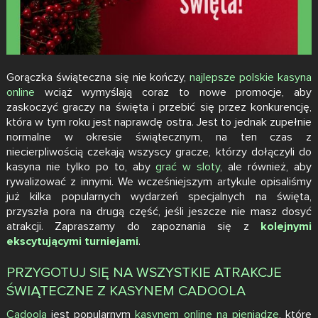
Gorączka świąteczna się nie kończy,
najlepsze polskie kasyna
online
wciąż wymyślają coraz to nowe promocje, aby
zaskoczyć graczy na święta i przebić się przez konkurencję,
która w tym roku jest naprawdę ostra. Jest to jednak zupełnie
normalne w okresie świątecznym, na ten czas z
niecierpliwością czekają wszyscy gracze, którzy dołączyli do
kasyna nie tylko po to, aby
grać w sloty
, ale również, aby
rywalizować z innymi. We wcześniejszym artykule opisaliśmy
już kilka popularnych wydarzeń specjalnych na święta,
przyszła pora na drugą część, jeśli jeszcze nie masz dosyć
atrakcji. Zapraszamy do zapoznania się z
kolejnymi
ekscytującymi turniejami
.
PRZYGOTUJ SIĘ NA WSZYSTKIE ATRAKCJE
ŚWIĄTECZNE Z KASYNEM CADOOLA
Cadoola
jest popularnym
kasynem online na pieniądze
, które