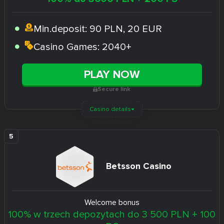
Min.deposit:
90 PLN, 20 EUR
Casino Games:
2040+
PLAY NOW
Secure link
Casino details
Betsson Casino
Welcome bonus
100% w trzech depozytach do 3 500 PLN + 100