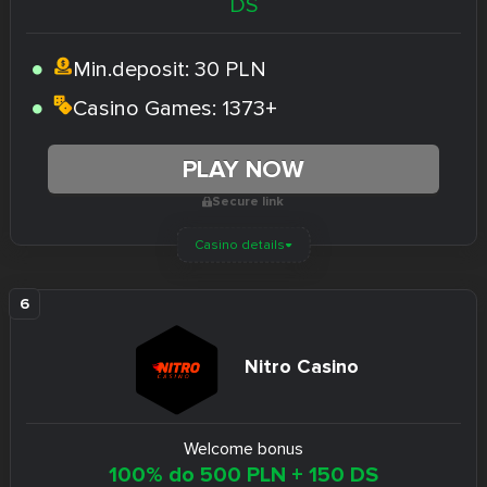
DS
Min.deposit:
30 PLN
Casino Games:
1373+
PLAY NOW
Secure link
Casino details
Nitro Casino
Welcome bonus
100% do 500 PLN + 150 DS