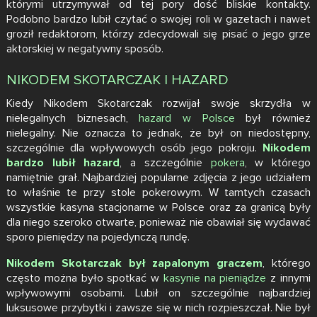
którymi utrzymywał od tej pory dość bliskie kontakty.
Podobno bardzo lubił czytać o swojej roli w gazetach i nawet
groził redaktorom, którzy zdecydowali się pisać o jego grze
aktorskiej w negatywny sposób.
NIKODEM SKOTARCZAK I HAZARD
Kiedy Nikodem Skotarczak rozwijał swoje skrzydła w
nielegalnych biznesach,
hazard w Polsce
był również
nielegalny. Nie oznacza to jednak, że był on niedostępny,
szczególnie dla wpływowych osób jego pokroju.
Nikodem
bardzo lubił hazard
, a szczególnie
pokera
, w którego
namiętnie grał. Najbardziej popularne zdjęcia z jego udziałem
to właśnie te przy stole pokerowym. W tamtych czasach
wszystkie kasyna stacjonarne w Polsce oraz za granicą były
dla niego szeroko otwarte, ponieważ nie obawiał się wydawać
sporo pieniędzy na pojedynczą rundę.
Nikodem Skotarczak był zapalonym graczem
, którego
często można było spotkać w
kasynie na pieniądze
z innymi
wpływowymi osobami. Lubił on szczególnie najbardziej
luksusowe przybytki i zawsze się w nich rozpieszczał. Nie był