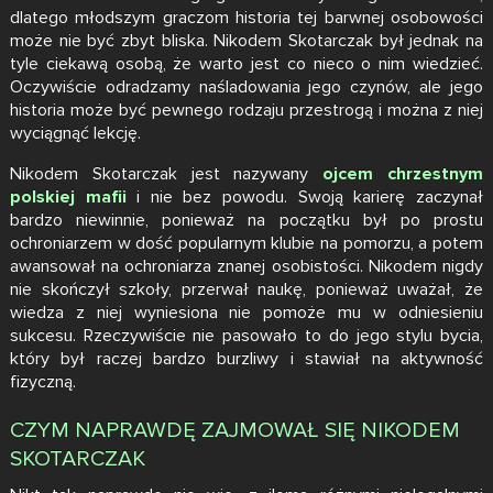
dlatego młodszym graczom historia tej barwnej osobowości
może nie być zbyt bliska. Nikodem Skotarczak był jednak na
tyle ciekawą osobą, że warto jest co nieco o nim wiedzieć.
Oczywiście odradzamy naśladowania jego czynów, ale jego
historia może być pewnego rodzaju przestrogą i można z niej
wyciągnąć lekcję.
Nikodem Skotarczak jest nazywany
ojcem chrzestnym
polskiej mafii
i nie bez powodu. Swoją karierę zaczynał
bardzo niewinnie, ponieważ na początku był po prostu
ochroniarzem w dość popularnym klubie na pomorzu, a potem
awansował na ochroniarza znanej osobistości. Nikodem nigdy
nie skończył szkoły, przerwał naukę, ponieważ uważał, że
wiedza z niej wyniesiona nie pomoże mu w odniesieniu
sukcesu. Rzeczywiście nie pasowało to do jego stylu bycia,
który był raczej bardzo burzliwy i stawiał na aktywność
fizyczną.
CZYM NAPRAWDĘ ZAJMOWAŁ SIĘ NIKODEM
SKOTARCZAK