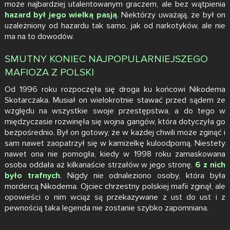
może najbardziej utalentowanym graczem, ale bez wątpienia
hazard był jego wielką pasją
. Niektórzy uważają, że był on
uzależniony od hazardu tak samo, jak od narkotyków, ale nie
ma na to dowodów.
SMUTNY KONIEC NAJPOPULARNIEJSZEGO
MAFIOZA Z POLSKI
Od 1996 roku rozpoczęła się droga ku końcowi Nikodema
Skotarczaka. Musiał on wielokrotnie stawać przed sądem ze
względu na wszystkie swoje przestępstwa, a do tego w
międzyczasie rozwinęła się wojna gangów, która dotyczyła go
bezpośrednio. Był on gotowy, że w każdej chwili może zginąć i
sam nawet zaopatrzył się w kamizelkę kuloodporną. Niestety
nawet ona nie pomogła, kiedy w 1998 roku zamaskowana
osoba oddała aż kilkanaście strzałów w jego stronę.
6 z nich
było trafnych
. Nigdy nie odnaleziono osoby, która była
mordercą Nikodema. Ojciec chrzestny polskiej mafii zginął, ale
opowieści o nim wciąż są przekazywane z ust do ust i z
pewnością taka legenda nie zostanie szybko zapomniana.