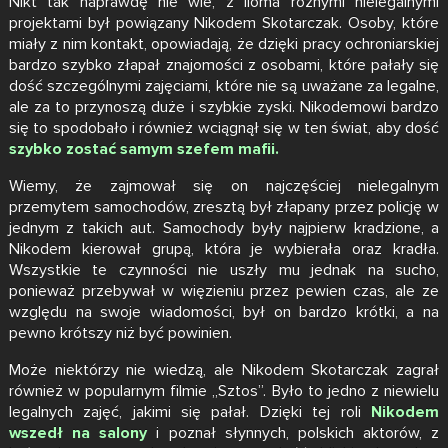
Nikt tak naprawdę nie wie, z iloma różnymi nielegalnymi
projektami był powiązany Nikodem Skotarczak. Osoby, które
miały z nim kontakt, opowiadają, że dzięki pracy ochroniarskiej
bardzo szybko złapał znajomości z osobami, które pałały się
dość szczególnymi zajęciami, które nie są uważane za legalne,
ale za to przynoszą duże i szybkie zyski. Nikodemowi bardzo
się to spodobało i również wciągnął się w ten świat, aby dość
szybko zostać samym szefem mafii.
Wiemy, że zajmował się on najczęściej nielegalnym
przemytem samochodów, zresztą był złapany przez policję w
jednym z takich aut. Samochody były najpierw kradzione, a
Nikodem kierował grupą, która je wybierała oraz kradła.
Wszystkie te czynności nie uszły mu jednak na sucho,
ponieważ przebywał w więzieniu przez pewien czas, ale ze
względu na swoje wiadomości, był on bardzo krótki, a na
pewno krótszy niż być powinien.
Może niektórzy nie wiedzą, ale Nikodem Skotarczak zagrał
również w popularnym filmie „Sztos”. Było to jedno z niewielu
legalnych zajęć, jakimi się pałał. Dzięki tej roli
Nikodem
wszedł na salony
i poznał słynnych, polskich aktorów, z