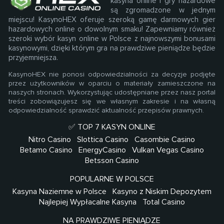
kasyna online i gry hazardowe
są zgromadzone w jednym
miejscu! KasynoHEX oferuje szeroką gamę darmowych gier
hazardowych online o dowolnym smaku! Zapewniamy również
szeroki wybór kasyn online w Polsce z najnowszymi bonusami
kasynowymi, dzięki którym gra na prawdziwe pieniądze będzie
przyjemniejsza.
KasynoHEX nie ponosi odpowiedzialności za decyzje podjęte
przez użytkowników w oparciu o materiały zamieszczone na
naszych stronach. Wykorzystując udostępniane przez nasz portal
treści zobowiązujesz się we własnym zakresie i na własną
odpowiedzialność sprawdzić aktualność przepisów prawnych.
✅ TOP 7 KASYN ONLINE
Nitro Casino
Slottica Casino
Casombie Casino
Betamo Casino
EnergyCasino
Vulkan Vegas Casino
Betsson Casino
POPULARNE W POLSCE
Kasyna Naziemne w Polsce
Kasyno z Niskim Depozytem
Najlepiej Wypłacalne Kasyna
Total Casino
NA PRAWDZIWE PIENIĄDZE