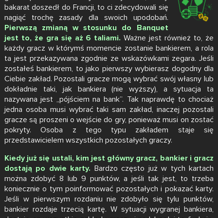
bakarat doszedł do Francji, to ci zdecydowali się
nagiąć trochę zasady dla swoich upodobań.
Pierwszą zmianą w stosunku do Banquet
jest to, że gra się aż 6 taliami.
Ważne jest również to, że
każdy gracz w którymś momencie zostanie bankierem, a rola
ta jest przekazywana zgodnie ze wskazówkami zegara. Jeśli
zostałeś bankierem, to jako pierwszy wybierasz dogodny dla
Ciebie zakład. Pozostali gracze mogą wybrać swój własny lub
dokładnie taki, jak bankiera (nie wyższy), a sytuacja ta
nazywana jest „pójściem na bank”. Tak naprawdę to chociaż
jedna osoba musi wybrać taki sam zakład, inaczej pozostali
gracze są proszeni o wejście do gry, ponieważ musi on zostać
pokryty. Osoba z tego typu zakładem staje się
przedstawicielem wszystkich pozostałych graczy.
Kiedy już się ustali, kim jest główny gracz, bankier i gracz
dostają po dwie karty.
Bardzo często już w tych kartach
można zdobyć 8 lub 9 punktów, a jeśli tak jest, to trzeba
koniecznie o tym poinformować pozostałych i pokazać karty.
Jeśli w pierwszym rozdaniu nie zdobyło się tylu punktów,
bankier rozdaje trzecią kartę. W sytuacji wygranej bankiera,