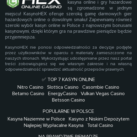
kasyna online i gry hazardowe
są zgromadzone w jednym
miejscu! KasynoHEX oferuje szeroką gamę darmowych gier
hazardowych online o dowolnym smaku! Zapewniamy również
szeroki wybór kasyn online w Polsce z najnowszymi bonusami
kasynowymi, dzięki którym gra na prawdziwe pieniądze będzie
przyjemniejsza.
KasynoHEX nie ponosi odpowiedzialności za decyzje podjęte
przez użytkowników w oparciu o materiały zamieszczone na
naszych stronach. Wykorzystując udostępniane przez nasz portal
treści zobowiązujesz się we własnym zakresie i na własną
odpowiedzialność sprawdzić aktualność przepisów prawnych.
✅ TOP 7 KASYN ONLINE
Nitro Casino
Slottica Casino
Casombie Casino
Betamo Casino
EnergyCasino
Vulkan Vegas Casino
Betsson Casino
POPULARNE W POLSCE
Kasyna Naziemne w Polsce
Kasyno z Niskim Depozytem
Najlepiej Wypłacalne Kasyna
Total Casino
NA PRAWDZIWE PIENIĄDZE