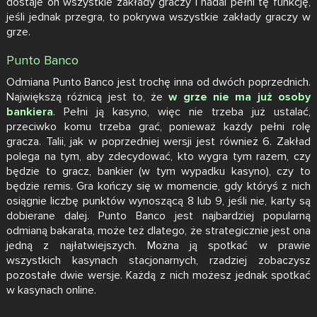
dostaje on wszystkie zakłady graczy i nadal pełni tę funkcję,
jeśli jednak przegra, to pokrywa wszystkie zakłady graczy w
grze.
Punto Banco
Odmiana Punto Banco jest trochę inna od dwóch poprzednich.
Największą różnicą jest to, że
w grze nie ma już osoby
bankiera
. Pełni ją kasyno, więc nie trzeba już ustalać,
przeciwko komu trzeba grać, ponieważ każdy pełni rolę
gracza. Talii, jak w poprzedniej wersji jest również 6. Zakład
polega na tym, aby zdecydować, kto wygra tym razem, czy
będzie to gracz, bankier (w tym wypadku kasyno), czy to
będzie remis. Gra kończy się w momencie, gdy któryś z nich
osiągnie liczbę punktów wynoszącą 8 lub 9, jeśli nie, karty są
dobierane dalej. Punto Banco jest najbardziej popularną
odmianą bakarata, może też dlatego, że strategicznie jest ona
jedną z najłatwiejszych. Można ją spotkać w prawie
wszystkich kasynach stacjonarnych, rzadziej zobaczysz
pozostałe dwie wersje. Każdą z nich możesz jednak spotkać
w kasynach online.