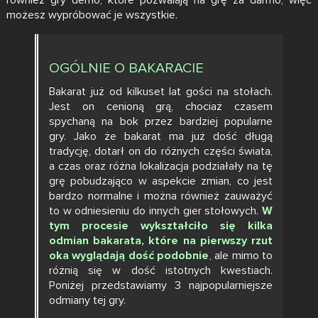
również gry demo, które pozwalają na grę za darmo, więc
możesz wypróbować je wszystkie.
OGÓLNIE O BAKARACIE
Bakarat już od kilkuset lat gości na stołach.
Jest on cenioną grą, chociaż czasem
spychaną na bok przez bardziej popularne
gry. Jako że bakarat ma już dość długą
tradycję, dotarł on do różnych części świata,
a czas oraz różna lokalizacja podziałały na tę
grę pobudzająco w aspekcie zmian, co jest
bardzo normalne i można również zauważyć
to w odniesieniu do innych gier stołowych.
W
tym procesie wykształciło się kilka
odmian bakarata, które na pierwszy rzut
oka wyglądają dość podobnie
, ale mimo to
różnią się w dość istotnych kwestiach.
Poniżej przedstawiamy 3 najpopularniejsze
odmiany tej gry.