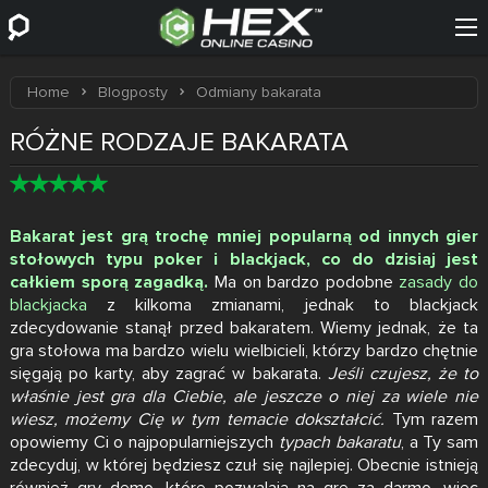
Home
Blogposty
Odmiany bakarata
RÓŻNE RODZAJE BAKARATA
Bakarat jest grą trochę mniej popularną od innych gier
stołowych typu
poker
i
blackjack
, co do dzisiaj jest
całkiem sporą zagadką.
Ma on bardzo podobne
zasady do
blackjacka
z kilkoma zmianami, jednak to blackjack
zdecydowanie stanął przed bakaratem. Wiemy jednak, że ta
gra stołowa ma bardzo wielu wielbicieli, którzy bardzo chętnie
sięgają po karty, aby zagrać w bakarata.
Jeśli czujesz, że to
właśnie jest gra dla Ciebie, ale jeszcze o niej za wiele nie
wiesz, możemy Cię w tym temacie dokształcić.
Tym razem
opowiemy Ci o najpopularniejszych
typach bakaratu
, a Ty sam
zdecyduj, w której będziesz czuł się najlepiej. Obecnie istnieją