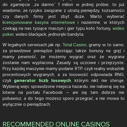
do zgarnięcia „za darmo” 1 milion w jednej próbie, to już
wiadomo, że ryzyko związane z utratą pieniędzy, tożsamości
czy danych firmy jest zbyt duże. Warto wybierać
licencjonowane kasyna internetowe
i naziemne, w których
czekają na nas tysiące maszyn i gier typu koło fortuny,
wideo
poker
, wideo blackjack, jednoręki bandyta.
W legalnych serwisach jak np.
Total Casino
, gramy w to samo,
za prawdziwe pieniądze (dostając także bonusy na grę) i
mamy pewność, że możemy wygrać oraz że wygrana
zostanie nam wypłacona. Zasady są uczciwe i przejrzyste.
Przy każdej maszynie mamy podane RTP, czyli realny wskaźnik
procentowych wygranych, a za losowość odpowiada RNG,
czyli
generator liczb losowych
, którym nikt nie steruje.
Wybieraj więc sprawdzone miejsca hazardu, nie nabieraj się na
loterie na portalu Facebook – ani się tam dobrze nie
pobawisz, a do tego możesz sporo przegrać, a nie mowa tu
wyłącznie o pieniądzach.
RECOMMENDED ONLINE CASINOS