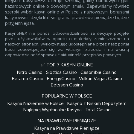
miejscu! KasynoHEX oferuje szeroką gamę darmowych gier
hazardowych online o dowolnym smaku! Zapewniamy również
szeroki wybór kasyn online w Polsce z najnowszymi bonusami
kasynowymi, dzięki którym gra na prawdziwe pieniądze będzie
przyjemniejsza.
KasynoHEX nie ponosi odpowiedzialności za decyzje podjęte
przez użytkowników w oparciu o materiały zamieszczone na
naszych stronach. Wykorzystując udostępniane przez nasz portal
treści zobowiązujesz się we własnym zakresie i na własną
odpowiedzialność sprawdzić aktualność przepisów prawnych.
✅ TOP 7 KASYN ONLINE
Nitro Casino
Slottica Casino
Casombie Casino
Betamo Casino
EnergyCasino
Vulkan Vegas Casino
Betsson Casino
POPULARNE W POLSCE
Kasyna Naziemne w Polsce
Kasyno z Niskim Depozytem
Najlepiej Wypłacalne Kasyna
Total Casino
NA PRAWDZIWE PIENIĄDZE
Kasyna na Prawdziwe Pieniądze