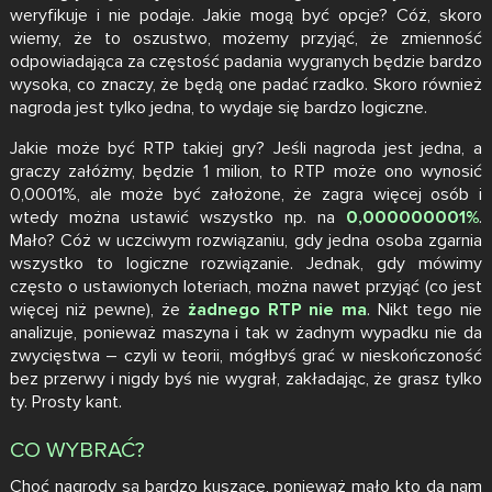
weryfikuje i nie podaje. Jakie mogą być opcje? Cóż, skoro
wiemy, że to oszustwo, możemy przyjąć, że zmienność
odpowiadająca za częstość padania wygranych będzie bardzo
wysoka, co znaczy, że będą one padać rzadko. Skoro również
nagroda jest tylko jedna, to wydaje się bardzo logiczne.
Jakie może być RTP takiej gry? Jeśli nagroda jest jedna, a
graczy załóżmy, będzie 1 milion, to RTP może ono wynosić
0,0001%, ale może być założone, że zagra więcej osób i
wtedy można ustawić wszystko np. na
0,000000001%
.
Mało? Cóż w uczciwym rozwiązaniu, gdy jedna osoba zgarnia
wszystko to logiczne rozwiązanie. Jednak, gdy mówimy
często o ustawionych loteriach, można nawet przyjąć (co jest
więcej niż pewne), że
żadnego RTP nie ma
. Nikt tego nie
analizuje, ponieważ maszyna i tak w żadnym wypadku nie da
zwycięstwa – czyli w teorii, mógłbyś grać w nieskończoność
bez przerwy i nigdy byś nie wygrał, zakładając, że grasz tylko
ty. Prosty kant.
CO WYBRAĆ?
Choć nagrody są bardzo kuszące, ponieważ mało kto da nam