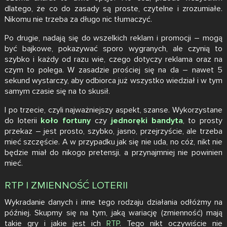
dlatego, że co do zasady są proste, czytelne i zrozumiałe.
Nikomu nie trzeba za długo nic tłumaczyć.
Po drugie, nadają się do wszelkich reklam i promocji – mogą
być bajkowe, pokazywać sporo wygranych, ale czynią to
szybko i każdy od razu wie, czego dotyczy reklama oraz na
czym to polega. W zasadzie prościej się na da – nawet 5
sekund wystarczy, aby odbiorca już wszystko wiedział i w tym
samym czasie się na to skusił.
I po trzecie, czyli najważniejszy aspekt, szanse. Wykorzystane
do loterii
koło fortuny
czy
jednoręki bandyta
, to prosty
przekaz – jest prosto, szybko, jasno, przejrzyście, ale trzeba
mieć szczęście. A w przypadku jak się nie uda, no cóż, nikt nie
będzie miał do nikogo pretensji, a przynajmniej nie powinien
mieć.
RTP I ZMIENNOŚĆ LOTERII
Wykradanie danych i inne tego rodzaju działania odłóżmy na
później. Skupmy się na tym, jaką wariację (zmienność) mają
takie gry i jakie jest ich
RTP
. Tego nikt oczywiście nie