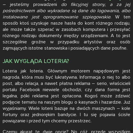
– jesteśmy prowadzeni
do fikcyjnej strony, a za jej
pośrednictwem albo wykradane są dane do logowania, albo
instalowane jest oprogramowanie szpiegowskie
. W ten
sposób ktoś uzyskuje nasze hasła do kont różnego rodzaju,
ale może także szperać w zasobach komputera i przesyłać
różnego rodzaju dokumenty między urządzeniami. A to jest
szczególnie groźne w przypadku artystów oraz osób
zajmujących istotne stanowiska i posiadających dane poufne.
JAK WYGLĄDA LOTERIA?
Loteria jak loteria. Głównym motorem napędowym jest
nagroda, która musi być lukratywna. Informacja o niej to albo
post, albo relacja, a nawet płatna reklama – serio, właścicieli
portalu Facebook niewiele obchodzi, czy dana forma jest
legalna, póki reklama jest opłacona. Kogoś może zdziwić
podjęcie tematu na naszym blogu o kasynach i hazardzie. Już
wyjaśniamy. Wiele loterii bazuje na dwóch maszynach – kole
fortuny oraz jednorękim bandycie. I tu się pojawia ścisłe
powiązanie i przed tym chcemy przestrzec.
Czemu akurat te dwie opcje? No cóż, przede wszystkim