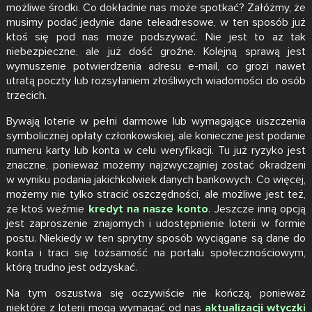
możliwe środki. Co dokładnie nas może spotkać? Załóżmy, że
musimy podać jedynie dane teleadresowe, w ten sposób już
ktoś się pod nas może podszywać. Nie jest to aż tak
niebezpieczne, ale już dość groźne. Kolejną sprawą jest
wymuszenie potwierdzenia adresu e-mail, co grozi nawet
utratą poczty lub rozsyłaniem złośliwych wiadomości do osób
trzecich.
Bywają loterie w pełni darmowe lub wymagające uiszczenia
symbolicznej opłaty członkowskiej, ale konieczne jest podanie
numeru karty lub konta w celu weryfikacji. Tu już ryzyko jest
znaczne, ponieważ możemy najzwyczajniej zostać okradzeni
w wyniku podania jakichkolwiek danych bankowych. Co więcej,
możemy nie tylko stracić oszczędności, ale możliwe jest też,
że ktoś weźmie
kredyt na nasze konto
. Jeszcze inną opcją
jest zaproszenie znajomych i udostępnienie loterii w formie
postu. Niekiedy w ten sprytny sposób wyciągane są dane do
konta i traci się tożsamość na portalu społecznościowym,
którą trudno jest odzyskać.
Na tym oszustwa się oczywiście nie kończą, ponieważ
niektóre z loterii mogą wymagać od nas
aktualizacji wtyczki