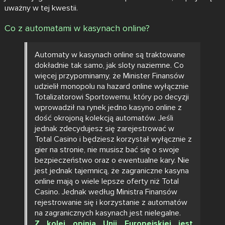
uważny w tej kwestii.
Co z automatami w kasynach online?
Automaty w kasynach online są traktowane
dokładnie tak samo, jak sloty naziemne. Co
więcej przypominamy, że Minister Finansów
udzielił monopolu na hazard online wyłącznie
Totalizatorowi Sportowemu, który po decyzji
wprowadził na rynek jedno kasyno online z
dość okrojoną kolekcją automatów. Jeśli
jednak zdecydujesz się zarejestrować w
Total Casino i będziesz korzystał wyłącznie z
gier na stronie, nie musisz bać się o swoje
bezpieczeństwo oraz o ewentualne kary. Nie
jest jednak tajemnicą, że zagraniczne kasyna
online mają o wiele lepsze oferty niż Total
Casino. Jednak według Ministra Finansów
rejestrowanie się i korzystanie z automatów
na zagranicznych kasynach jest nielegalne.
Z kolei opinia Unii Europejskiej jest