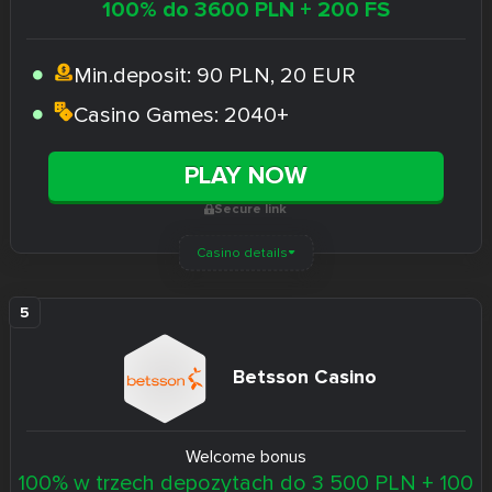
100% do 3600 PLN + 200 FS
Min.deposit:
90 PLN, 20 EUR
Casino Games:
2040+
PLAY NOW
Secure link
Casino details
Betsson Casino
Welcome bonus
100% w trzech depozytach do 3 500 PLN + 100