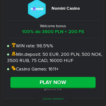
Nomini Casino
Welcome bonus
100% do 3600 PLN + 200 FS
WIN rate:
98.5%%
Min.deposit:
50 EUR, 200 PLN, 500 NOK,
3500 RUB, 75 CAD, 16000 HUF
Casino Games:
1611+
PLAY NOW
Secure link
Casino details