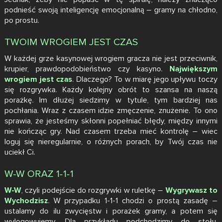
podnieść swoją inteligencję emocjonalną – gramy na chłodno,
po prostu.
TWOIM WROGIEM JEST CZAS
W każdej grze kasynowej wrogiem gracza nie jest przeciwnik,
krupier, prawdopodobieństwo czy kasyno.
Największym
wrogiem jest czas
. Dlaczego? To w miarę jego upływu toczy
się rozgrywka. Każdy kolejny obrót to szansa na naszą
porażkę. Im dłużej siedzimy w tytule, tym bardziej nas
pochłania. Wraz z czasem idzie zmęczenie, znużenie. To ono
sprawia, że jesteśmy skłonni popełniać błędy, między innymi
nie kończąc gry. Nad czasem trzeba mieć kontrolę – wiec
loguj się nieregularnie, o różnych porach, by Twój czas nie
uciekł Ci.
W-W ORAZ 1-1-1
W-W
, czyli podejście do rozgrywki w ruletkę –
Wygrywasz to
Wychodzisz
. W przypadku 1-1-1 chodzi o prostą zasadę –
ustalamy do ilu zwycięstw i porażek gramy, a potem się
wylogowujemy. Dla przykładu podchodzimy do stołu,