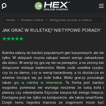
Home
Ruletka Online
Nietypowe porady w ruletce
JAK GRAĆ W RULETKĘ? NIETYPOWE PORADY
Ruletka należy do bardzo popularnych gier kasynowych, ale nie
tylko. W sklepach można zakupić nawet wersje zabawkowe
dla dzieci. W wersji tej gra się nie na pieniądze, a na żetony lub
dołączone imitacje banknotów. Wiele osób uwielbia ryzyko,
czy to za darmo, czy w wersji hazardowej, a to dostarcza im
właśnie tocząca się po kole kulka. Wielu graczy poszukuje
także
gry w ruletkę w internecie
. Ta forma jest bardzo
wygodna, ponieważ nie wymaga noszenia ze sobą koła i
planszy czy odwiedzania fizycznie kasyna lub innego miejsca.
Dostępna jest nie tylko na komputerze, ale także smartfonie.
Dzięki temu niejedna impreza ze znajomymi może być