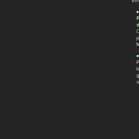
Eur
j
M
P
l
g
s