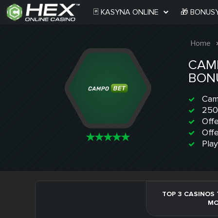
🃏 KASYNA ONLINE
🎁 BONUS
Home
CAMP
BONU
Cam
250
Offe
Off
Pla
TOP 3 CASINOS 
MO