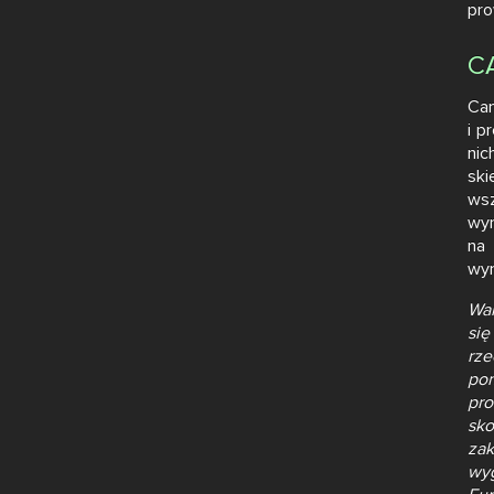
pro
C
Cam
i p
nic
ski
wsz
wyn
na
wym
War
się
rze
po
pr
sko
za
wy