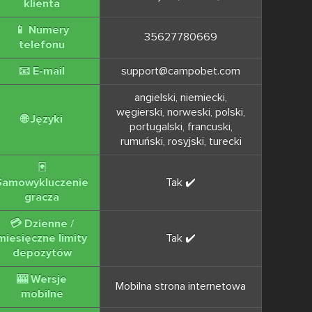
klienta
📱 Numery
35627780669
telefonu
📧 E-mail
support@campobet.com
angielski, niemiecki,
węgierski, norweski, polski,
🌐 Języki
portugalski, francuski,
rumuński, rosyjski, turecki
🃏
Samowykluczenie
Tak ✔️
gracza
💳 Dzienne /
miesięczne limity
Tak ✔️
depozytów
🎰 Wersje
Mobilna strona internetowa
mobilne