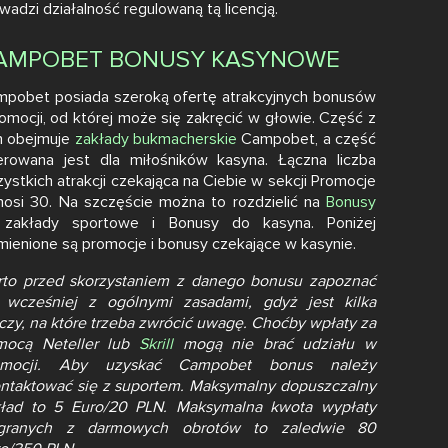
wadzi działalność regulowaną tą licencją.
AMPOBET BONUSY KASYNOWE
pobet posiada szeroką ofertę atrakcyjnych bonusów
romocji, od której może się zakręcić w głowie. Część z
h obejmuje
zakłady bukmacherskie
Campobet, a część
erowana jest dla miłośników kasyna. Łączna liczba
ystkich atrakcji czekająca na Ciebie w sekcji Promocje
osi 30. Na szczęście można to rozdzielić na
Bonusy
 zakłady sportowe i Bonusy do kasyna. Poniżej
ienione są promocje i bonusy czekające w kasynie.
to przed skorzystaniem z danego bonusu zapoznać
 wcześniej z ogólnymi zasadami, gdyż jest kilka
czy, na które trzeba zwrócić uwagę. Choćby wpłaty za
mocą Neteller lub
Skrill
mogą nie brać udziału w
omocji. Aby uzyskać Campobet bonus należy
ntaktować się z suportem. Maksymalny dopuszczalny
kład to 5 Euro/20 PLN. Maksymalna kwota wypłaty
granych z darmowych obrotów to zaledwie 80