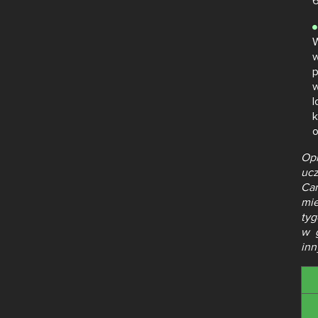
6
W
l
k
o
Op
ucz
Ca
mie
tyg
w g
inn