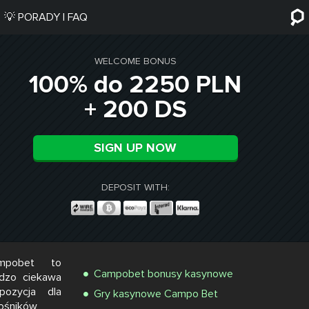
💡 PORADY I FAQ
WELCOME BONUS
100% do 2250 PLN
+ 200 DS
SIGN UP NOW
DEPOSIT WITH:
mpobet to
Campobet bonusy kasynowe
rdzo ciekawa
opozycja dla
Gry kasynowe Campo Bet
ośników