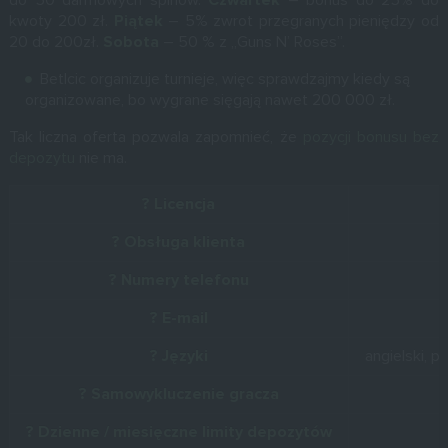
kwoty 200 zł.
Piątek
– 5% zwrot przegranych pieniędzy od
20 do 200zł.
Sobota
– 50 % z „Guns N’ Roses”.
Betlcic organizuje turnieje, więc sprawdzajmy kiedy są
organizowane, bo wygrane sięgają nawet 200 000 zł.
Tak liczna oferta pozwala zapomnieć, że
pozycji bonusu bez
depozytu
nie ma.
?️ Licencja
? Obsługa klienta
? Numery telefonu
? E-mail
? Języki
angielski, p
? Samowykluczenie gracza
? Dzienne / miesięczne limity depozytów