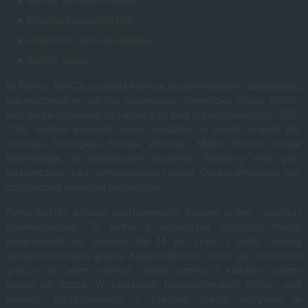
Betclic kasyno na żywo
Mobilne kasyno Betclic
Płatności i obsługa klienta
Betclic opinie
W Polsce BetClic posiada licencję na prowadzenie działalności
bukmacherskiej, ale nie kasynowej. Szwedzka Grupa Betclic
jest zarejestrowana na Gibraltarze pod numerami licencji 055 i
056. Spółka posiada swoje siedziby w takich krajach jak:
Szwecja, Portugalia, Francja, Włochy i Malta. Betclic oferuje
technologię na najwyższym poziomie. Możemy więc grać
bezpiecznie i bez najmniejszego ryzyka. Oprogramowanie gier
dostarczają światowi producenci.
Firma Betclic oferuje użytkownikom kasyno online i zakłady
bukmacherskie. To jedna z najbardziej uznanych marek
kasynowych na świecie. Ma 14 lat stażu i setki tysięcy
zarejestrowanych graczy. Kasyno Betclic cieszy się zaufaniem
graczy na całym świecie, dzięki czemu z każdym rokiem
rośnie ich liczba. W zakładach bukmacherskich Betclic jest
liderem, profesjonalistą z szeroką ofertą rozrywek w