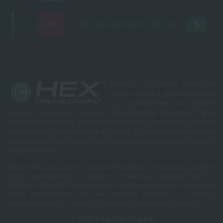
100% do 3600 PLN + 200 FS
3
Wreszcie, wszystkie najlepsze
kasyna online i gry hazardowe
są zgromadzone w jednym
miejscu! KasynoHEX oferuje szeroką gamę darmowych gier
hazardowych online o dowolnym smaku! Zapewniamy również
szeroki wybór kasyn online w Polsce z najnowszymi bonusami
kasynowymi, dzięki którym gra na prawdziwe pieniądze będzie
przyjemniejsza.
KasynoHEX nie ponosi odpowiedzialności za decyzje podjęte
przez użytkowników w oparciu o materiały zamieszczone na
naszych stronach. Wykorzystując udostępniane przez nasz portal
treści zobowiązujesz się we własnym zakresie i na własną
odpowiedzialność sprawdzić aktualność przepisów prawnych.
✅ TOP 7 KASYN ONLINE