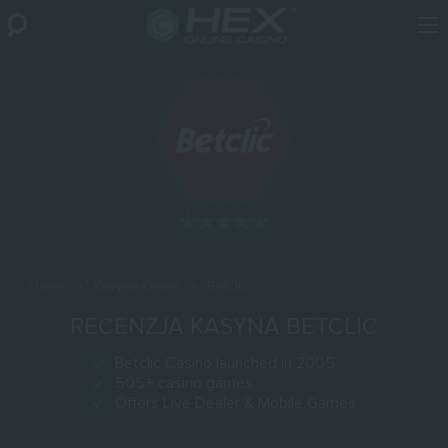
Home
Kasyna Online
Betclic
RECENZJA KASYNA BETCLIC
Betclic Casino launched in 2005
505+ casino games
Offers Live Dealer & Mobile Games
Players from Niemcy not accepted