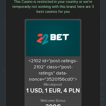
hazardowych. Odpowiedzialny gracz nie trwoni
This Casino is restricted in your country or we're
ostatnich pieniędzy na grę i nie poświęca się jej
temporarily not working with this brand, here are 3
zupełnie, zaniedbując przy tym rodzinę czy pracę.
best casinos for you
4️⃣ Nie otwiera mi się strona kasyna, co jest
przyczyną?
Niektóre kasyna wymagają innej przeglądarki
internetowej. A jeszcze inne są po prostu w danym
regionie niedostępne. Chcąc w nich grać musimy
skorzystać z programów obsługujących protokół VPN.
<2102 id="post-ratings-
2102" class="post-
Przydatne przewodniki na temat kasyn online
ratings" data-
nonce="3520156cd0">
Metody
Liec
Min.deposit
Wskazówki
płatności
Kasyna
n
1 USD, 1 EUR, 4 PLN
dla graczy
w
online
kasy
od
kasynach
a VPN
kto
Welcome Bonus
KasynoHEX
online
wyd