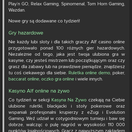
Play’n GO, Relax Gaming, Spinomenal, Tom Horn Gaming,
Wazdan.
Nowe gry są dodawane co tydzień!
Gry hazardowe
Nie każdy lubi sloty i dla takich graczy Alf casino online
przygotowało ponad 100 różnych gier hazardowych.
Niezależnie od tego, jaka jest twoja ulubiona gra w
kasynie, czy jesteś mistrzem lub początkującym oraz czy
grasz dla zabawy lub na prawdziwe pieniądze, znajdziesz
tu coś ciekawego dla siebie.
Ruletka online demo
, poker,
baccarat online
,
oczko gra online
i wiele innych.
Kasyno Alf online na żywo
Co tydzień w sekcji
Kasyna Na Żywo
czekają na Ciebie
ulubione ruletki, blackjacki i stoły pokerowe oraz
wspaniali profesjonalni krupierzy z eZugi i Evolution
Gaming. Weź udział w cotygodniowym turnieju i baw się
dobrze, walcząc o pulę nagród w wysokości 110 000
punktów lojalnościowych.
Gracz z najwyższym zakładem