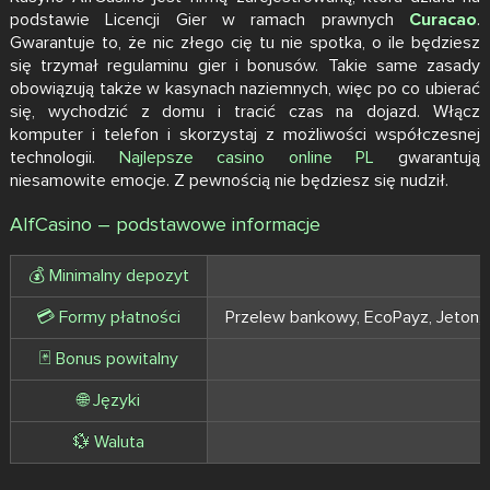
podstawie Licencji Gier w ramach prawnych
Curacao
.
Gwarantuje to, że nic złego cię tu nie spotka, o ile będziesz
się trzymał regulaminu gier i bonusów. Takie same zasady
obowiązują także w kasynach naziemnych, więc po co ubierać
się, wychodzić z domu i tracić czas na dojazd. Włącz
komputer i telefon i skorzystaj z możliwości współczesnej
technologii.
Najlepsze casino online PL
gwarantują
niesamowite emocje. Z pewnością nie będziesz się nudził.
AlfCasino – podstawowe informacje
💰 Minimalny depozyt
💳 Formy płatności
Przelew bankowy, EcoPayz, Jeton, Mas
🃏 Bonus powitalny
🌐 Języki
💱 Waluta