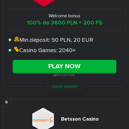
Welcome bonus
100% do 3600 PLN + 200 FS
Min.deposit:
90 PLN, 20 EUR
Casino Games:
2040+
PLAY NOW
Secure link
Casino details
Betsson Casino