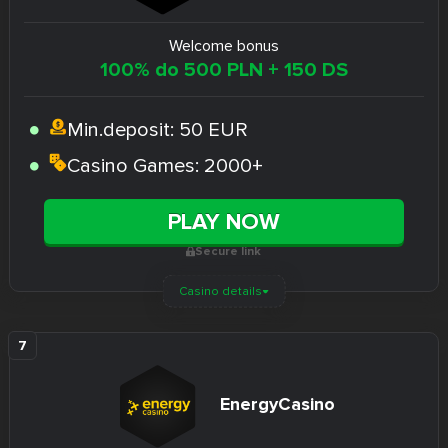
Welcome bonus
100% do 500 PLN + 150 DS
Min.deposit:
50 EUR
Casino Games:
2000+
PLAY NOW
Secure link
Casino details
EnergyCasino