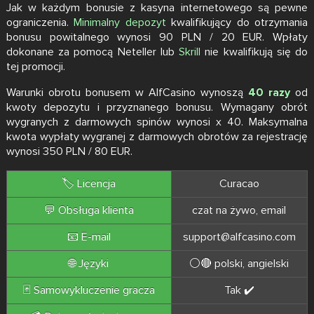
Jak w każdym bonusie z kasyna internetowego są pewne
ograniczenia.
Minimalny depozyt
kwalifikujący do otrzymania
bonusu powitalnego wynosi 90 PLN / 20 EUR. Wpłaty
dokonane za pomocą Neteller lub
Skrill
nie kwalifikują się do
tej promocji.
Warunki obrotu bonusem w AlfCasino wynoszą
40 razy
od
kwoty depozytu i przyznanego bonusu. Wymagany obrót
wygranych z darmowych spinów wynosi x 40. Maksymalna
kwota wypłaty wygranej z darmowych obrotów za rejestrację
wynosi 350 PLN / 80 EUR.
🏷️ Licencja
Curacao
💬 Obsługa klienta
czat na żywo, email
📧 E-mail
support@alfcasino.com
🌐 Języki
⚪🔴 polski, angielski
🃏 Samowykluczenie gracza
Tak ✔️