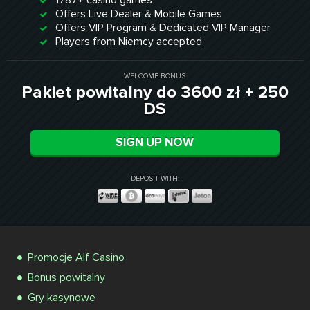
1787+ casino games
Offers Live Dealer & Mobile Games
Offers VIP Program & Dedicated VIP Manager
Players from Niemcy accepted
WELCOME BONUS
Pakiet powitalny do 3600 zł + 250
DS
SIGN UP NOW
DEPOSIT WITH:
Promocje Alf Casino
Bonus powitalny
Gry kasynowe