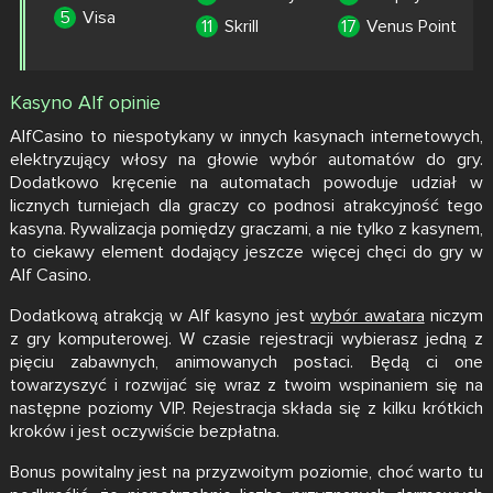
Visa
Skrill
Venus Point
Kasyno Alf opinie
AlfCasino to niespotykany w innych kasynach internetowych,
elektryzujący włosy na głowie wybór automatów do gry.
Dodatkowo kręcenie na automatach powoduje udział w
licznych turniejach dla graczy co podnosi atrakcyjność tego
kasyna. Rywalizacja pomiędzy graczami, a nie tylko z kasynem,
to ciekawy element dodający jeszcze więcej chęci do gry w
Alf Casino.
Dodatkową atrakcją w Alf kasyno jest
wybór awatara
niczym
z gry komputerowej. W czasie rejestracji wybierasz jedną z
pięciu zabawnych, animowanych postaci. Będą ci one
towarzyszyć i rozwijać się wraz z twoim wspinaniem się na
następne poziomy VIP. Rejestracja składa się z kilku krótkich
kroków i jest oczywiście bezpłatna.
Bonus powitalny jest na przyzwoitym poziomie, choć warto tu