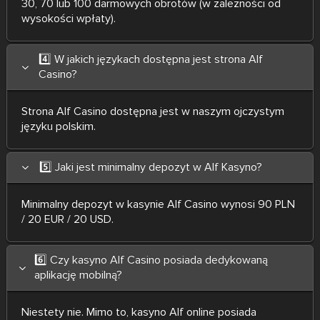
30, 70 lub 100 darmowych obrotów (w zależności od
wysokości wpłaty).
4️⃣ W jakich językach dostępna jest strona Alf
Casino?
Strona Alf Casino dostępna jest w naszym ojczystym
języku polskim.
5️⃣ Jaki jest minimalny depozyt w Alf Kasyno?
Minimalny depozyt w kasynie Alf Casino wynosi 90 PLN
/ 20 EUR / 20 USD.
6️⃣ Czy kasyno Alf Casino posiada dedykowaną
aplikację mobilną?
Niestety nie. Mimo to, kasyno Alf online posiada