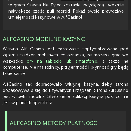
w grach Kasyna Na Żywo zostanie zwycięzcą i weźmie
największą część puli nagród. Pokaż swoje prawdziwe
umiejętności kasynowe w AlfCasino!
ALFCASINO MOBILNE KASYNO
Witryna Alf Casino jest całkowicie zoptymalizowana pod
kątem urządzeń mobilnych, co oznacza, że możesz grać we
wszystkie
gry na tablecie lub smartfonie
, a także na
komputerze. Nie ma różnicy, przyjemność i płynność gry będą
takie same.
AlfCasino tak dopracowało witrynę kasyna, żeby strona
dopasowywała się do używanych urządzeń. Strona AlfCasino
jest w pełni mobilna. Stworzenie aplikacji kasyna póki co nie
jest w planach operatora.
ALFCASINO METODY PŁATNOŚCI