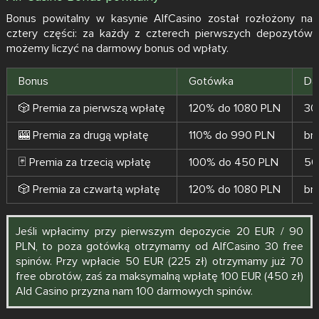
Bonus powitalny w kasynie AlfCasino został rozłożony na
cztery części: za każdy z czterech pierwszych depozytów
możemy liczyć na darmowy bonus od wpłaty.
Bonus
Gotówka
Da
🎲 Premia za pierwszą wpłatę
120% do 1080 PLN
30 
🎰 Premia za drugą wpłatę
110% do 990 PLN
br
🃏 Premia za trzecią wpłatę
100% do 450 PLN
50 
🎲 Premia za czwartą wpłatę
120% do 1080 PLN
br
Jeśli wpłacimy przy pierwszym depozycie 20 EUR / 90
PLN, to poza gotówką otrzymamy od AlfCasino 30 free
spinów. Przy wpłacie 50 EUR (225 zł) otrzymamy już 70
free obrotów, zaś za maksymalną wpłatę 100 EUR (450 zł)
Ald Casino przyzna nam 100 darmowych spinów.