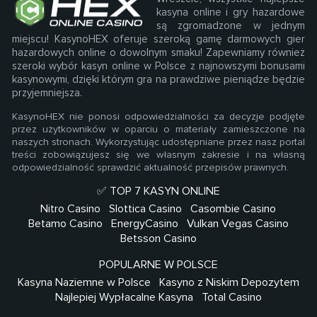
kasyna online i gry hazardowe
są zgromadzone w jednym
miejscu! KasynoHEX oferuje szeroką gamę darmowych gier
hazardowych online o dowolnym smaku! Zapewniamy również
szeroki wybór kasyn online w Polsce z najnowszymi bonusami
kasynowymi, dzięki którym gra na prawdziwe pieniądze będzie
przyjemniejsza.
KasynoHEX nie ponosi odpowiedzialności za decyzje podjęte
przez użytkowników w oparciu o materiały zamieszczone na
naszych stronach. Wykorzystując udostępniane przez nasz portal
treści zobowiązujesz się we własnym zakresie i na własną
odpowiedzialność sprawdzić aktualność przepisów prawnych.
✅ TOP 7 KASYN ONLINE
Nitro Casino
Slottica Casino
Casombie Casino
Betamo Casino
EnergyCasino
Vulkan Vegas Casino
Betsson Casino
POPULARNE W POLSCE
Kasyna Naziemne w Polsce
Kasyno z Niskim Depozytem
Najlepiej Wypłacalne Kasyna
Total Casino