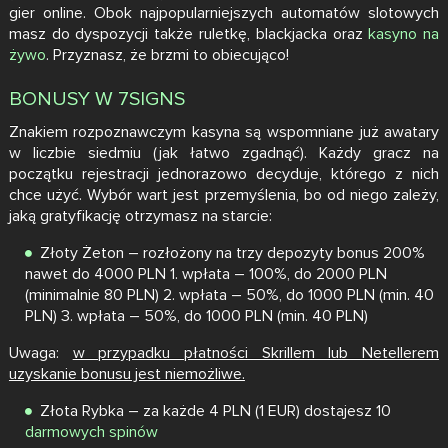
gier online. Obok najpopularniejszych automatów slotowych
masz do dyspozycji także ruletkę, blackjacka oraz
kasyno na
żywo
. Przyznasz, że brzmi to obiecująco!
BONUSY W 7SIGNS
Znakiem rozpoznawczym kasyna są wspomniane już awatary
w liczbie siedmiu (jak łatwo zgadnąć). Każdy gracz na
początku rejestracji jednorazowo decyduje, którego z nich
chce użyć. Wybór wart jest przemyślenia, bo od niego zależy,
jaką gratyfikację otrzymasz na starcie:
Złoty Żeton – rozłożony na trzy depozyty bonus 200%
nawet do 4000 PLN 1. wpłata – 100%, do 2000 PLN
(minimalnie 80 PLN) 2. wpłata – 50%, do 1000 PLN (min. 40
PLN) 3. wpłata – 50%, do 1000 PLN (min. 40 PLN)
Uwaga:
w przypadku płatności Skrillem lub Netellerem
uzyskanie bonusu jest niemożliwe.
Złota Rybka – za każde 4 PLN (1 EUR) dostajesz 10
darmowych spinów