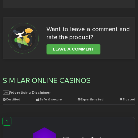
Want to leave a comment and
rate the product?
LEAVE A COMMENT
SIMILAR ONLINE CASINOS
Advertising Disclaimer
Certified
Safe & secure
Expertly rated
Trusted