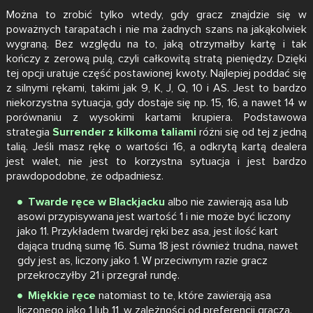
Można to zrobić tylko wtedy, gdy gracz znajdzie się w
poważnych tarapatach i nie ma żadnych szans na jakąkolwiek
wygraną. Bez względu na to, jaką otrzymałby kartę i tak
kończy z zerową pulą, czyli całkowitą stratą pieniędzy. Dzięki
tej opcji uratuje część postawionej kwoty. Najlepiej poddać się
z silnymi rękami, takimi jak 9, K, J, Q, 10 i AS. Jest to bardzo
niekorzystna sytuacja, gdy dostaje się np. 15, 16, a nawet 14 w
porównaniu z wysokimi kartami krupiera. Podstawowa
strategia
Surrender z kilkoma taliami
różni się od tej z jedną
talią. Jeśli masz rękę o wartości 16, a odkrytą kartą dealera
jest walet, nie jest to korzystna sytuacja i jest bardzo
prawdopodobne, że odpadniesz.
Twarde ręce w Blackjacku
albo nie zawierają asa lub
asowi przypisywana jest wartość 1 i nie może być liczony
jako 11. Przykładem twardej ręki bez asa, jest ilość kart
dająca trudną sumę 16. Suma 18 jest również trudna, nawet
gdy jest as, liczony jako 1. W przeciwnym razie gracz
przekroczyłby 21 i przegrał rundę.
Miękkie ręce
natomiast to te, które zawierają asa
liczonego jako 1 lub 11, w zależności od preferencji gracza.