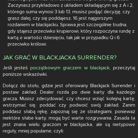
Zaczynasz przykładowo z układem składającym się z A i 2,
którego suma wynosi 3 lub 13, musisz podjąć decyzję, czy
grasz dalej, czy się poddajesz. 16 jest najgorszym
rozdaniem w blackjacku. Sprawa jest szczególnie trudna,
gdy stajesz przeciwko krupierowi, który rozpoczyna rundę z
kartą o wartości dziesięciu, tak jak w przypadku Q i 6
przeciwko królowi.
JAK GRAĆ W BLACKJACKA SURRENDER?
Jeśli jesteś
początkowym graczem w blackjack
, przeczytaj
poniższe wskazówki.
Dołącz do stołu, gdzie jest oferowany Blackjack Surrender i
postaw zakład. Dealer rozda po dwie karty dla każdego
gracza. Musisz zdecydować, czy chcesz wziąć kolejną kartę,
wstrzymać się, poddać czy podwoić swój zakład. Zanim
poddasz słabą rękę, zapoznaj się ze strategiami, ponieważ
niektóre słabe karty, mogą być warte rozgrywania. Zasada ta
jest znana wielu graczom w blackjacka, ale są nietypowe
reguły, mniej popularne, czyli: