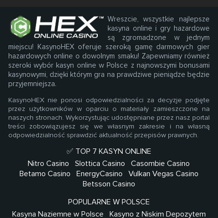
Wreszcie, wszystkie najlepsze
kasyna online i gry hazardowe
są zgromadzone w jednym
miejscu! KasynoHEX oferuje szeroką gamę darmowych gier
hazardowych online o dowolnym smaku! Zapewniamy również
szeroki wybór kasyn online w Polsce z najnowszymi bonusami
kasynowymi, dzięki którym gra na prawdziwe pieniądze będzie
przyjemniejsza.
KasynoHEX nie ponosi odpowiedzialności za decyzje podjęte
przez użytkowników w oparciu o materiały zamieszczone na
naszych stronach. Wykorzystując udostępniane przez nasz portal
treści zobowiązujesz się we własnym zakresie i na własną
odpowiedzialność sprawdzić aktualność przepisów prawnych.
✅ TOP 7 KASYN ONLINE
Nitro Casino
Slottica Casino
Casombie Casino
Betamo Casino
EnergyCasino
Vulkan Vegas Casino
Betsson Casino
POPULARNE W POLSCE
Kasyna Naziemne w Polsce
Kasyno z Niskim Depozytem