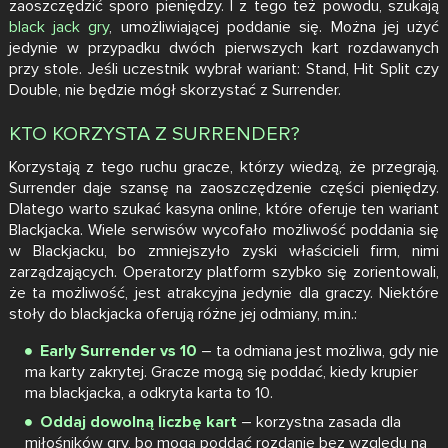
zaoszczędzić sporo pieniędzy. I z tego też powodu, szukają
black jack gry
, umożliwiającej poddanie się. Można jej użyć
jedynie w przypadku dwóch pierwszych kart rozdawanych
przy stole. Jeśli uczestnik wybrał wariant: Stand, Hit Split czy
Double, nie będzie mógł skorzystać z Surrender.
KTO KORZYSTA Z SURRENDER?
Korzystają z tego ruchu gracze, którzy wiedzą, że przegrają.
Surrender daje szansę na zaoszczędzenie części pieniędzy.
Dlatego warto szukać kasyna online, które oferuje ten wariant
Blackjacka. Wiele serwisów wycofało możliwość poddania się
w Blackjacku, bo zmniejszyło zyski właścicieli firm, nimi
zarządzających. Operatorzy platform szybko się zorientowali,
że ta możliwość, jest atrakcyjna jedynie dla graczy. Niektóre
stoły do blackjacka oferują różne jej odmiany, m.in.:
Early Surrender vs 10
– ta odmiana jest możliwa, gdy nie
ma karty zakrytej. Gracze mogą się poddać, kiedy krupier
ma blackjacka, a odkryta karta to 10.
Oddaj dowolną liczbę kart
– korzystna zasada dla
miłośników gry, bo mogą poddać rozdanie bez względu na