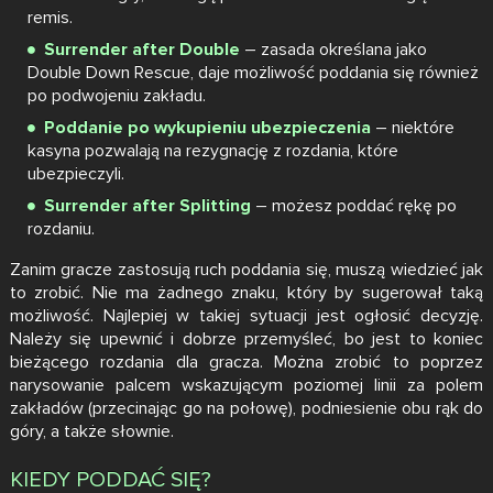
remis.
Surrender after Double
– zasada określana jako
Double Down Rescue, daje możliwość poddania się również
po podwojeniu zakładu.
Poddanie po wykupieniu ubezpieczenia
– niektóre
kasyna pozwalają na rezygnację z rozdania, które
ubezpieczyli.
Surrender after Splitting
– możesz poddać rękę po
rozdaniu.
Zanim gracze zastosują ruch poddania się, muszą wiedzieć jak
to zrobić. Nie ma żadnego znaku, który by sugerował taką
możliwość. Najlepiej w takiej sytuacji jest ogłosić decyzję.
Należy się upewnić i dobrze przemyśleć, bo jest to koniec
bieżącego rozdania dla gracza. Można zrobić to poprzez
narysowanie palcem wskazującym poziomej linii za polem
zakładów (przecinając go na połowę), podniesienie obu rąk do
góry, a także słownie.
KIEDY PODDAĆ SIĘ?