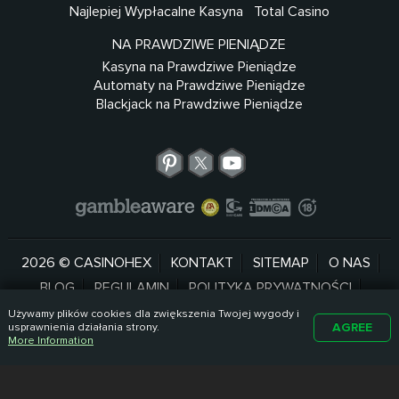
Najlepiej Wypłacalne Kasyna
Total Casino
NA PRAWDZIWE PIENIĄDZE
Kasyna na Prawdziwe Pieniądze
Automaty na Prawdziwe Pieniądze
Blackjack na Prawdziwe Pieniądze
2026 © CASINOHEX
KONTAKT
SITEMAP
O NAS
BLOG
REGULAMIN
POLITYKA PRYWATNOŚCI
ODPOWIEDZIALNA GRA
RECENZJE
Używamy plików cookies dla zwiększenia Twojej wygody i
AGREE
usprawnienia działania strony.
More Information