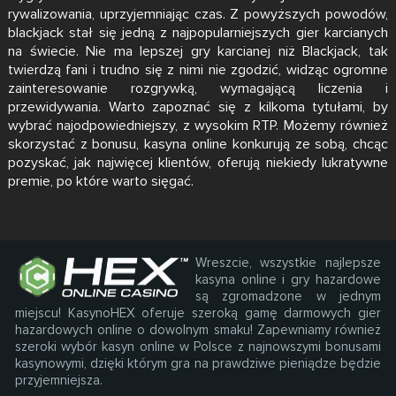
rywalizowania, uprzyjemniając czas. Z powyższych powodów,
blackjack stał się jedną z najpopularniejszych gier karcianych
na świecie. Nie ma lepszej gry karcianej niż Blackjack, tak
twierdzą fani i trudno się z nimi nie zgodzić, widząc ogromne
zainteresowanie rozgrywką, wymagającą liczenia i
przewidywania. Warto zapoznać się z kilkoma tytułami, by
wybrać najodpowiedniejszy, z wysokim RTP. Możemy również
skorzystać z bonusu, kasyna online konkurują ze sobą, chcąc
pozyskać, jak najwięcej klientów, oferują niekiedy lukratywne
premie, po które warto sięgać.
Wreszcie, wszystkie najlepsze
kasyna online i gry hazardowe
są zgromadzone w jednym
miejscu! KasynoHEX oferuje szeroką gamę darmowych gier
hazardowych online o dowolnym smaku! Zapewniamy również
szeroki wybór kasyn online w Polsce z najnowszymi bonusami
kasynowymi, dzięki którym gra na prawdziwe pieniądze będzie
przyjemniejsza.