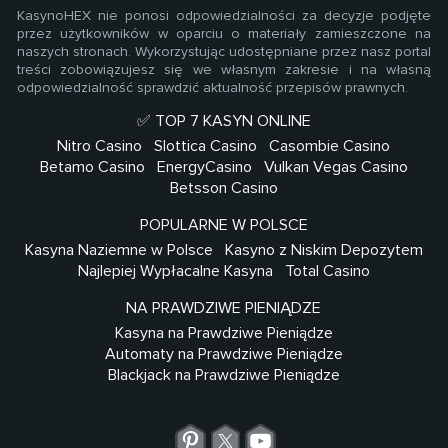
KasynoHEX nie ponosi odpowiedzialności za decyzje podjęte
przez użytkowników w oparciu o materiały zamieszczone na
naszych stronach. Wykorzystując udostępniane przez nasz portal
treści zobowiązujesz się we własnym zakresie i na własną
odpowiedzialność sprawdzić aktualność przepisów prawnych.
✅ TOP 7 KASYN ONLINE
Nitro Casino
Slottica Casino
Casombie Casino
Betamo Casino
EnergyCasino
Vulkan Vegas Casino
Betsson Casino
POPULARNE W POLSCE
Kasyna Naziemne w Polsce
Kasyno z Niskim Depozytem
Najlepiej Wypłacalne Kasyna
Total Casino
NA PRAWDZIWE PIENIĄDZE
Kasyna na Prawdziwe Pieniądze
Automaty na Prawdziwe Pieniądze
Blackjack na Prawdziwe Pieniądze